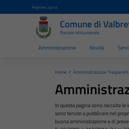
Vai ai contenuti
Vai al footer
Regione Liguria
Comune di Valbr
Portale Istituzionale
Amministrazione
Novità
Servi
Home
/
Amministrazione Trasparent
Amministraz
In questa pagina sono raccolte le
sono tenute a pubblicare nel propri
buona amministrazione e di preve