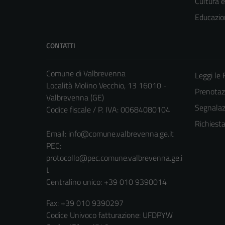
Cultura 
Educazio
CONTATTI
Comune di Valbrevenna
Leggi le
Località Molino Vecchio, 13 16010 -
Prenota
Valbrevenna (GE)
Segnalazi
Codice fiscale / P. IVA: 00684080104
Richiest
Email:
info@comune.valbrevenna.ge.it
PEC:
protocollo@pec.comune.valbrevenna.ge.i
t
Centralino unico: +39 010 9390014
Fax: +39 010 9390297
Codice Univoco fatturazione: UFDPYW