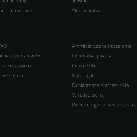
e tempo libero
Turismo
ne e formazione
Vita lavorativa
 FAQ
Amministrazione trasparente
zione appuntamento
Informativa privacy
one disservizio
Cookie Policy
a assistenza
Note legali
Dichiarazione di accessibilità
Whistleblowing
Piano di miglioramento del sito
Tecnici
Questi cookie
sono necessari
per il