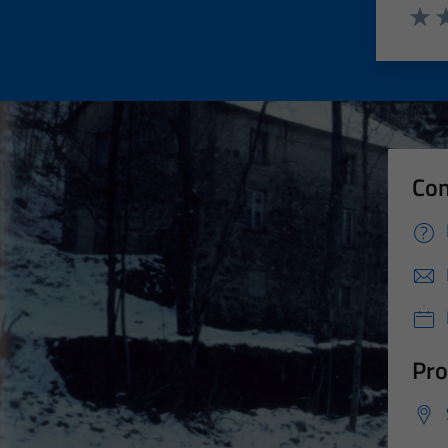
Valut
Va
Con
Pro