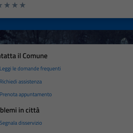
a 1 stelle su 5
luta 2 stelle su 5
Valuta 3 stelle su 5
Valuta 4 stelle su 5
Valuta 5 stelle su 5
tatta il Comune
Leggi le domande frequenti
Richiedi assistenza
Prenota appuntamento
blemi in città
Segnala disservizio