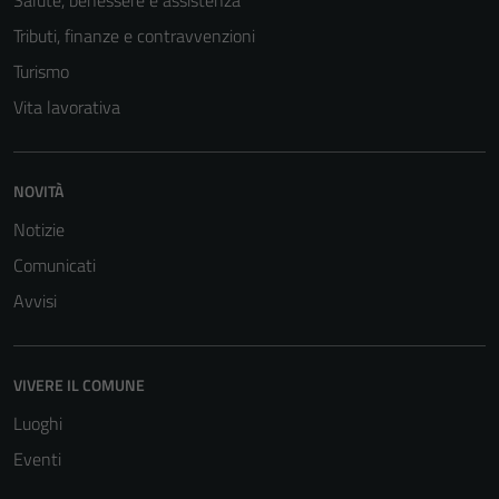
Salute, benessere e assistenza
Tributi, finanze e contravvenzioni
Turismo
Vita lavorativa
NOVITÀ
Notizie
Comunicati
Avvisi
Tecnici
Questi cookie
sono necessari
per il
VIVERE IL COMUNE
funzionamento
Luoghi
del sito e non
Eventi
possono
essere