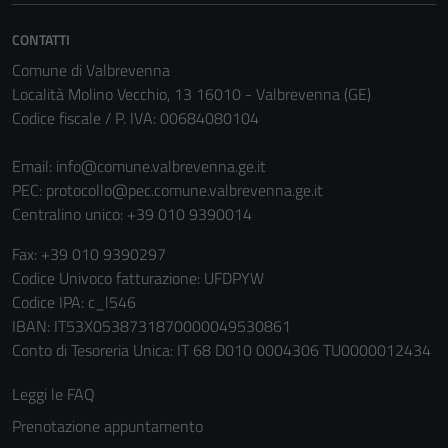
disabilitati.
CONTATTI
Questi cookie
non raccolgono
Comune di Valbrevenna
informazioni
Località Molino Vecchio, 13 16010 - Valbrevenna (GE)
personali.
Codice fiscale / P. IVA: 00684080104
Email:
info@comune.valbrevenna.ge.it
Terze parti
PEC:
protocollo@pec.comune.valbrevenna.ge.it
Questi cookie
Centralino unico: +39 010 9390014
sono
Fax: +39 010 9390297
impostati da
Codice Univoco fatturazione: UFDPYW
una serie di
Codice IPA: c_l546
servizi esterni
IBAN: IT53X0538731870000049530861
(si veda la
Conto di Tesoreria Unica: IT 68 D010 0004306 TU0000012434
Cookie policy
estesa per i
Leggi le FAQ
dettagli) e
Prenotazione appuntamento
possono