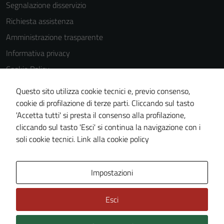
essere
Segnalazione disservizio
utilizzati
Richiesta assistenza
anche per la
Amministrazione trasparente
profilazione.
La
Informativa privacy
disabilitazione
Cookie Policy
di questi
Note legali
cookies può
Questo sito utilizza cookie tecnici e, previo consenso,
peggiore la
Dichiarazione di accessibilità
cookie di profilazione di terze parti. Cliccando sul tasto
navigazione e
'Accetta tutti' si presta il consenso alla profilazione,
Whistleblowing
la fruizione
cliccando sul tasto 'Esci' si continua la navigazione con i
Piano di miglioramento del sito
delle
soli cookie tecnici.
Link alla cookie policy
funzionalità
del sito.
Area Privata
Impostazioni
Experience
Esci
In order for
our website