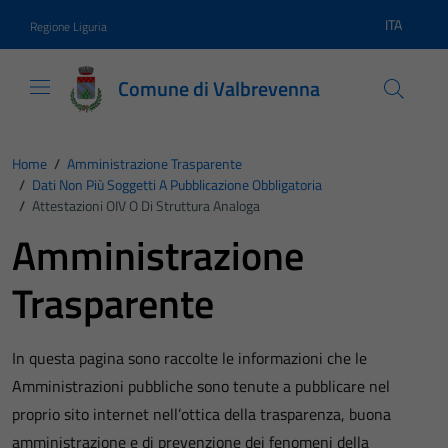
Vai ai contenuti
Vai al footer
ITA
Regione Liguria
Lingua atti
Comune di Valbrevenna
Home
/
Amministrazione Trasparente
/
Dati Non Più Soggetti A Pubblicazione Obbligatoria
/
Attestazioni OIV O Di Struttura Analoga
Amministrazione
Trasparente
In questa pagina sono raccolte le informazioni che le
Amministrazioni pubbliche sono tenute a pubblicare nel
proprio sito internet nell’ottica della trasparenza, buona
amministrazione e di prevenzione dei fenomeni della