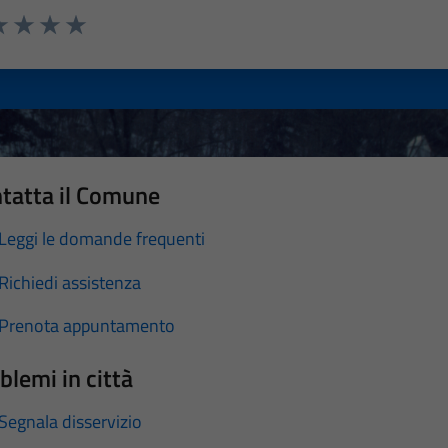
a 1 stelle su 5
luta 2 stelle su 5
Valuta 3 stelle su 5
Valuta 4 stelle su 5
Valuta 5 stelle su 5
tatta il Comune
Leggi le domande frequenti
Richiedi assistenza
Prenota appuntamento
blemi in città
Segnala disservizio