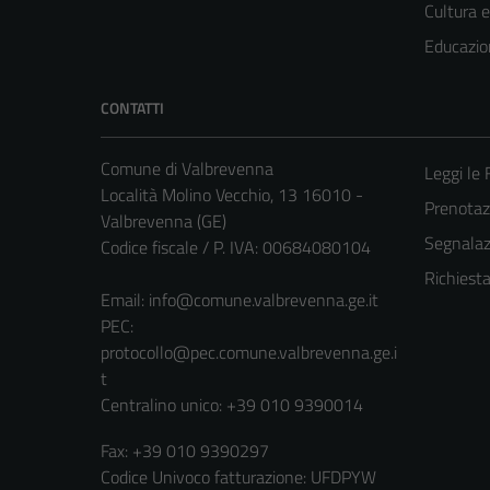
Cultura 
Educazio
CONTATTI
Comune di Valbrevenna
Leggi le
Località Molino Vecchio, 13 16010 -
Prenota
Valbrevenna (GE)
Segnalazi
Codice fiscale / P. IVA: 00684080104
Richiest
Email:
info@comune.valbrevenna.ge.it
PEC:
protocollo@pec.comune.valbrevenna.ge.i
t
Centralino unico: +39 010 9390014
Fax: +39 010 9390297
Codice Univoco fatturazione: UFDPYW