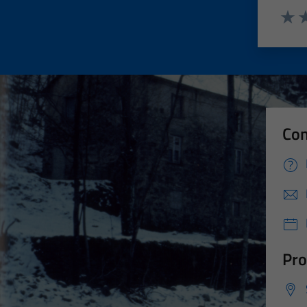
Valut
Va
Con
Pro