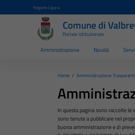
Vai ai contenuti
Vai al footer
Regione Liguria
Comune di Valbr
Portale Istituzionale
Amministrazione
Novità
Servi
Home
/
Amministrazione Trasparent
Amministraz
In questa pagina sono raccolte le
sono tenute a pubblicare nel propri
buona amministrazione e di preve