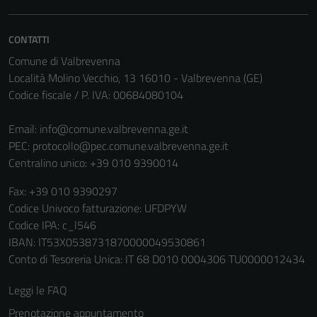
Tecnici
CONTATTI
Questi cookie
Comune di Valbrevenna
sono necessari
Località Molino Vecchio, 13 16010 - Valbrevenna (GE)
per il
Codice fiscale / P. IVA: 00684080104
funzionamento
del sito e non
Email:
info@comune.valbrevenna.ge.it
possono
PEC:
protocollo@pec.comune.valbrevenna.ge.it
essere
Centralino unico: +39 010 9390014
disabilitati.
Fax: +39 010 9390297
Questi cookie
Codice Univoco fatturazione: UFDPYW
non raccolgono
Codice IPA: c_l546
informazioni
IBAN: IT53X0538731870000049530861
personali.
Conto di Tesoreria Unica: IT 68 D010 0004306 TU0000012434
Leggi le FAQ
Terze parti
Prenotazione appuntamento
Questi cookie