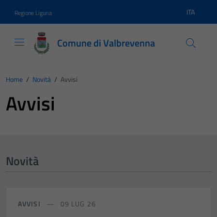
Vai ai contenuti
Vai al footer
ITA
Regione Liguria
Lingua atti
Comune di Valbrevenna
Home
/
Novità
/
Avvisi
Avvisi
Novità
AVVISI
09 LUG 26