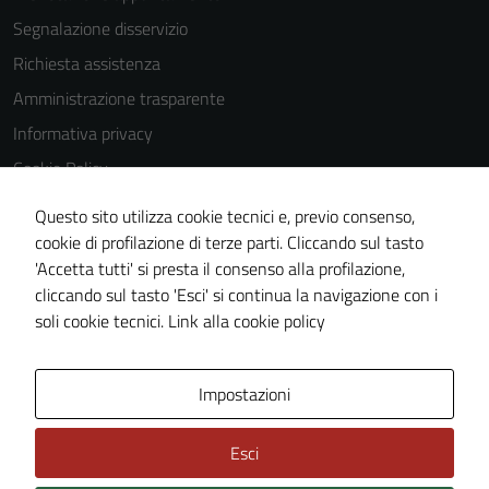
sono
Segnalazione disservizio
impostati da
Richiesta assistenza
una serie di
Amministrazione trasparente
servizi esterni
(si veda la
Informativa privacy
Cookie policy
Cookie Policy
estesa per i
Note legali
dettagli) e
Questo sito utilizza cookie tecnici e, previo consenso,
possono
Dichiarazione di accessibilità
cookie di profilazione di terze parti. Cliccando sul tasto
essere
'Accetta tutti' si presta il consenso alla profilazione,
Whistleblowing
utilizzati
cliccando sul tasto 'Esci' si continua la navigazione con i
Piano di miglioramento del sito
anche per la
soli cookie tecnici.
Link alla cookie policy
profilazione.
La
disabilitazione
Area Privata
Impostazioni
di questi
cookies può
Esci
peggiore la