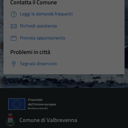
Contatta il Comune
Leggi le domande frequenti
Richiedi assistenza
Prenota appuntamento
Tecnici
Problemi in città
Questi cookie
sono necessari
Segnala disservizio
per il
funzionamento
del sito e non
possono
essere
disabilitati.
Questi cookie
non raccolgono
Comune di Valbrevenna
informazioni