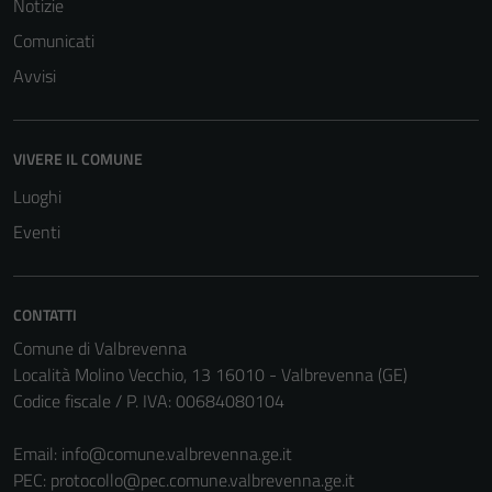
Notizie
visit. If you
refuse
Comunicati
these
Avvisi
cookies,
some
functionality
VIVERE IL COMUNE
will
disappear
Luoghi
from the
Eventi
website.
CONTATTI
Marketing
Comune di Valbrevenna
By sharing
Località Molino Vecchio, 13 16010 - Valbrevenna (GE)
your
Codice fiscale / P. IVA: 00684080104
interests
and
Email:
info@comune.valbrevenna.ge.it
behavior as
PEC:
protocollo@pec.comune.valbrevenna.ge.it
you visit our