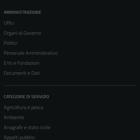
personali.
AMMINISTRAZIONE
Uffici
Terze parti
Organi di Governo
Questi cookie
sono
Politici
impostati da
Personale Amministrativo
una serie di
Enti e Fondazioni
servizi esterni
(si veda la
Documenti e Dati
Cookie policy
estesa per i
dettagli) e
CATEGORIE DI SERVIZIO
possono
Agricoltura e pesca
essere
utilizzati
Ambiente
anche per la
Anagrafe e stato civile
profilazione.
Appalti pubblici
La