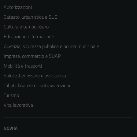
disabilitazione
Autorizzazioni
di questi
Catasto, urbanistica e SUE
cookies può
Cultura e tempo libero
peggiore la
navigazione e
Educazione e formazione
la fruizione
Giustizia, sicurezza pubblica e polizia municipale
delle
Imprese, commercio e SUAP
funzionalità
del sito.
Mobilità e trasporti
Salute, benessere e assistenza
Tributi, finanze e contravvenzioni
Experience
In order for
Turismo
our website
Vita lavorativa
to perform
as well as
possible
NOVITÀ
during your