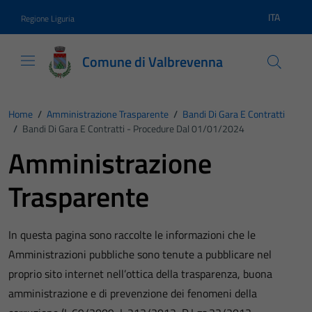
Vai ai contenuti
Vai al footer
ITA
Regione Liguria
Lingua atti
Comune di Valbrevenna
Home
/
Amministrazione Trasparente
/
Bandi Di Gara E Contratti
/
Bandi Di Gara E Contratti - Procedure Dal 01/01/2024
Amministrazione
Trasparente
In questa pagina sono raccolte le informazioni che le
Amministrazioni pubbliche sono tenute a pubblicare nel
proprio sito internet nell’ottica della trasparenza, buona
amministrazione e di prevenzione dei fenomeni della