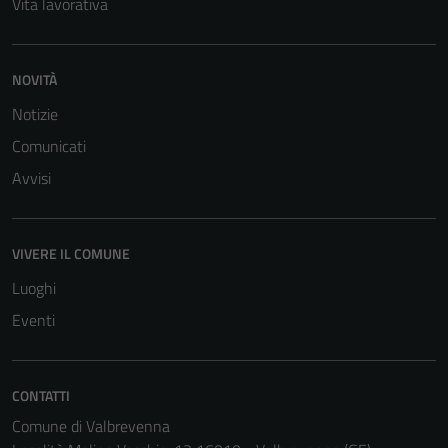
Vita lavorativa
NOVITÀ
Notizie
Comunicati
Avvisi
Tecnici
Questi cookie
VIVERE IL COMUNE
sono necessari
Luoghi
per il
Eventi
funzionamento
del sito e non
possono
essere
CONTATTI
disabilitati.
Comune di Valbrevenna
Questi cookie