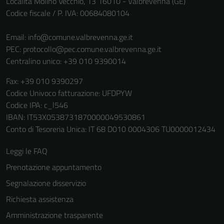
Località Molino Vecchio, 13 16010 - Valbrevenna (GE)
non raccolgono
Codice fiscale / P. IVA: 00684080104
informazioni
personali.
Email:
info@comune.valbrevenna.ge.it
PEC:
protocollo@pec.comune.valbrevenna.ge.it
Centralino unico: +39 010 9390014
Terze parti
Fax: +39 010 9390297
Questi cookie
Codice Univoco fatturazione: UFDPYW
sono
Codice IPA: c_l546
impostati da
IBAN: IT53X0538731870000049530861
una serie di
Conto di Tesoreria Unica: IT 68 D010 0004306 TU0000012434
servizi esterni
(si veda la
Leggi le FAQ
Cookie policy
estesa per i
Prenotazione appuntamento
dettagli) e
Segnalazione disservizio
possono
Richiesta assistenza
essere
utilizzati
Amministrazione trasparente