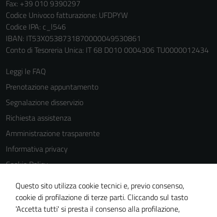
Fax: +39 010 9390297
Codice Univoco fatturazione: UFDPYW
Codice IPA: c_l546
IBAN: IT53X0538731870000049530861
Conto di Tesoreria Unica: IT 68 D010 0004306 TU0000012434
Leggi le FAQ
Prenotazione appuntamento
Segnalazione disservizio
Richiesta assistenza
Amministrazione trasparente
Informativa privacy
Cookie Policy
Note legali
Tecnici
Questo sito utilizza cookie tecnici e, previo consenso,
Questi cookie
Dichiarazione di accessibilità
cookie di profilazione di terze parti. Cliccando sul tasto
sono necessari
'Accetta tutti' si presta il consenso alla profilazione,
Whistleblowing
per il