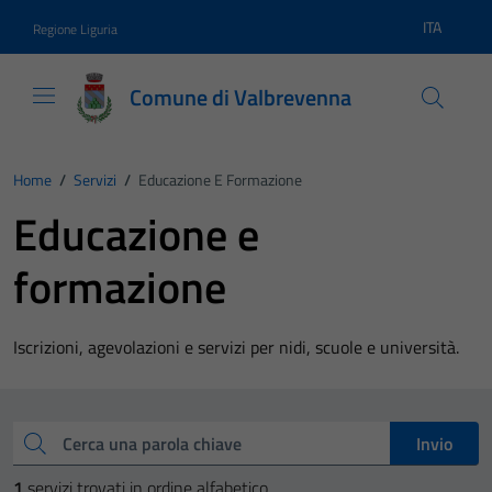
Vai ai contenuti
Vai al footer
ITA
Regione Liguria
Lingua atti
Comune di Valbrevenna
Home
/
Servizi
/
Educazione E Formazione
Educazione e
formazione
Iscrizioni, agevolazioni e servizi per nidi, scuole e università.
Esplora tutti i servizi
Cerca una parola chiave
Invio
1
servizi trovati in ordine alfabetico