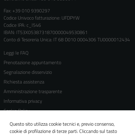
Fax: +39 010 9390297
Codice Univoco fatturazione: UFDPYW
Codice IPA: c_l546
IBAN: IT53X0538731870000049530861
Conto di Tesoreria Unica: IT 68 D010 0004306 TU0000012434
Leggi le FAQ
Prenotazione appuntamento
Segnalazione disservizio
Richiesta assistenza
Amministrazione trasparente
Informativa privacy
Cookie Policy
Tecnici
Note legali
Questo sito utilizza cookie tecnici e, previo consenso,
Questi cookie
Dichiarazione di accessibilità
cookie di profilazione di terze parti. Cliccando sul tasto
sono necessari