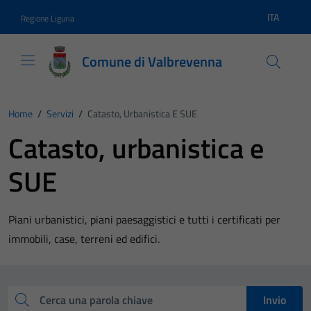
Vai ai contenuti
Vai al footer
ITA
Regione Liguria
Lingua atti
Comune di Valbrevenna
Home
/
Servizi
/
Catasto, Urbanistica E SUE
Catasto, urbanistica e
SUE
Piani urbanistici, piani paesaggistici e tutti i certificati per
immobili, case, terreni ed edifici.
Esplora tutti i servizi
Cerca una parola chiave
Invio