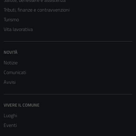
Salute, benessere e assistenza
Tributi, finanze e contravvenzioni
Turismo
Vita lavorativa
NOVITÀ
Notizie
Comunicati
Avvisi
Tecnici
Questi cookie
sono necessari
per il
VIVERE IL COMUNE
funzionamento
Luoghi
del sito e non
Eventi
possono
essere