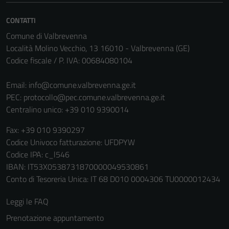
disabilitati.
CONTATTI
Questi cookie
non raccolgono
Comune di Valbrevenna
informazioni
Località Molino Vecchio, 13 16010 - Valbrevenna (GE)
personali.
Codice fiscale / P. IVA: 00684080104
Email:
info@comune.valbrevenna.ge.it
Terze parti
PEC:
protocollo@pec.comune.valbrevenna.ge.it
Questi cookie
Centralino unico: +39 010 9390014
sono
Fax: +39 010 9390297
impostati da
Codice Univoco fatturazione: UFDPYW
una serie di
Codice IPA: c_l546
servizi esterni
IBAN: IT53X0538731870000049530861
(si veda la
Conto di Tesoreria Unica: IT 68 D010 0004306 TU0000012434
Cookie policy
estesa per i
Leggi le FAQ
dettagli) e
Prenotazione appuntamento
possono