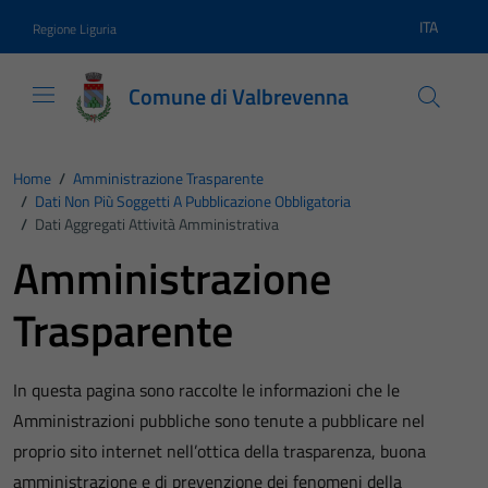
Vai ai contenuti
Vai al footer
ITA
Regione Liguria
Lingua atti
Comune di Valbrevenna
Home
/
Amministrazione Trasparente
/
Dati Non Più Soggetti A Pubblicazione Obbligatoria
/
Dati Aggregati Attività Amministrativa
Amministrazione
Trasparente
In questa pagina sono raccolte le informazioni che le
Amministrazioni pubbliche sono tenute a pubblicare nel
proprio sito internet nell’ottica della trasparenza, buona
amministrazione e di prevenzione dei fenomeni della