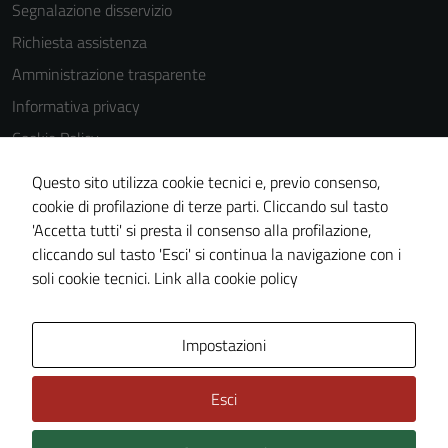
essere
Segnalazione disservizio
utilizzati
Richiesta assistenza
anche per la
Amministrazione trasparente
profilazione.
La
Informativa privacy
disabilitazione
Cookie Policy
di questi
Note legali
cookies può
Questo sito utilizza cookie tecnici e, previo consenso,
peggiore la
Dichiarazione di accessibilità
cookie di profilazione di terze parti. Cliccando sul tasto
navigazione e
'Accetta tutti' si presta il consenso alla profilazione,
Whistleblowing
la fruizione
cliccando sul tasto 'Esci' si continua la navigazione con i
Piano di miglioramento del sito
delle
soli cookie tecnici.
Link alla cookie policy
funzionalità
del sito.
Area Privata
Impostazioni
Experience
Esci
In order for
our website