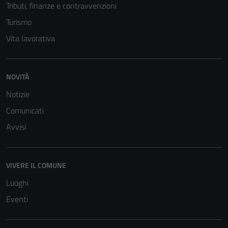
Tributi, finanze e contravvenzioni
Turismo
Vita lavorativa
NOVITÀ
Notizie
Comunicati
Avvisi
Tecnici
Questi cookie
sono necessari
VIVERE IL COMUNE
per il
funzionamento
Luoghi
del sito e non
Eventi
possono
essere