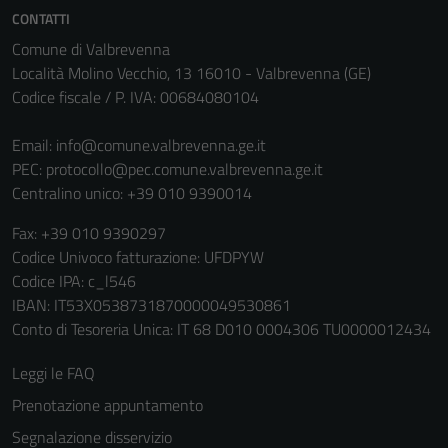
disabilitati.
CONTATTI
Questi cookie
Comune di Valbrevenna
non raccolgono
Località Molino Vecchio, 13 16010 - Valbrevenna (GE)
informazioni
Codice fiscale / P. IVA: 00684080104
personali.
Email:
info@comune.valbrevenna.ge.it
PEC:
protocollo@pec.comune.valbrevenna.ge.it
Terze parti
Centralino unico: +39 010 9390014
Questi cookie
sono
Fax: +39 010 9390297
impostati da
Codice Univoco fatturazione: UFDPYW
una serie di
Codice IPA: c_l546
servizi esterni
IBAN: IT53X0538731870000049530861
(si veda la
Conto di Tesoreria Unica: IT 68 D010 0004306 TU0000012434
Cookie policy
estesa per i
Leggi le FAQ
dettagli) e
Prenotazione appuntamento
possono
Segnalazione disservizio
essere