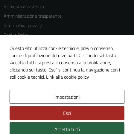
utilizzati
Richiesta assistenza
anche per la
Amministrazione trasparente
profilazione.
Informativa privacy
La
disabilitazione
Cookie Policy
di questi
Note legali
cookies può
Questo sito utilizza cookie tecnici e, previo consenso,
Dichiarazione di accessibilità
peggiore la
cookie di profilazione di terze parti. Cliccando sul tasto
navigazione e
'Accetta tutti' si presta il consenso alla profilazione,
Whistleblowing
la fruizione
cliccando sul tasto 'Esci' si continua la navigazione con i
Piano di miglioramento del sito
delle
soli cookie tecnici.
Link alla cookie policy
funzionalità
del sito.
Area Privata
Impostazioni
Experience
Esci
In order for
our website
Accetta tutti
Credits: ©
Technical Design s.r.l.
to perform