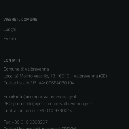
funzionamento
del sito e non
possono
VIVERE IL COMUNE
essere
Luoghi
disabilitati.
Questi cookie
Eventi
non raccolgono
informazioni
personali.
CONTATTI
Comune di Valbrevenna
Località Molino Vecchio, 13 16010 - Valbrevenna (GE)
Terze parti
Codice fiscale / P. IVA: 00684080104
Questi cookie
sono
Email:
info@comune.valbrevenna.ge.it
impostati da
PEC:
protocollo@pec.comune.valbrevenna.ge.it
una serie di
Centralino unico: +39 010 9390014
servizi esterni
(si veda la
Fax: +39 010 9390297
Cookie policy
Codice Univoco fatturazione: UFDPYW