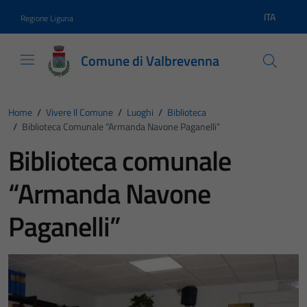
Vai ai contenuti
Vai al footer
ITA
Regione Liguria
Lingua atti
Comune di Valbrevenna
Home
/
Vivere Il Comune
/
Luoghi
/
Biblioteca
/
Biblioteca Comunale “Armanda Navone Paganelli”
Biblioteca comunale
“Armanda Navone
Paganelli”