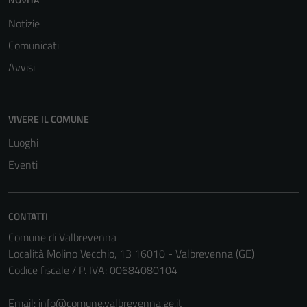
sono necessari
Notizie
per il
funzionamento
Comunicati
del sito e non
Avvisi
possono
essere
disabilitati.
VIVERE IL COMUNE
Questi cookie
non raccolgono
Luoghi
informazioni
Eventi
personali.
CONTATTI
Terze parti
Comune di Valbrevenna
Questi cookie
Località Molino Vecchio, 13 16010 - Valbrevenna (GE)
sono
Codice fiscale / P. IVA: 00684080104
impostati da
una serie di
Email:
info@comune.valbrevenna.ge.it
servizi esterni