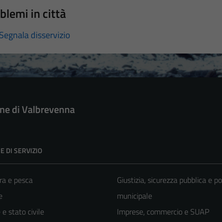
blemi in città
Segnala disservizio
e di Valbrevenna
E DI SERVIZIO
ra e pesca
Giustizia, sicurezza pubblica e po
e
municipale
e stato civile
Imprese, commercio e SUAP