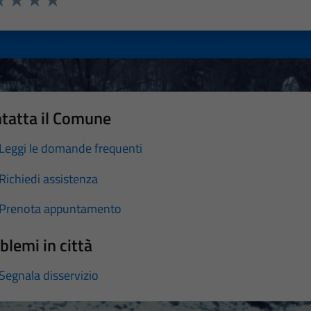
a 1 stelle su 5
luta 2 stelle su 5
Valuta 3 stelle su 5
Valuta 4 stelle su 5
Valuta 5 stelle su 5
tatta il Comune
Leggi le domande frequenti
Richiedi assistenza
Prenota appuntamento
blemi in città
Segnala disservizio