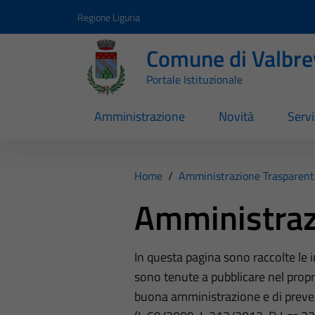
Vai ai contenuti
Vai al footer
Regione Liguria
Comune di Valbr
Portale Istituzionale
Amministrazione
Novità
Servi
Home
/
Amministrazione Trasparent
Amministraz
In questa pagina sono raccolte le
sono tenute a pubblicare nel propri
buona amministrazione e di preve