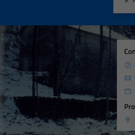
Valut
Va
Con
Pro