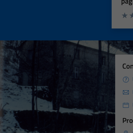
pag
Valut
Va
Con
Pro