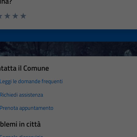
ina?
a 1 stelle su 5
luta 2 stelle su 5
Valuta 3 stelle su 5
Valuta 4 stelle su 5
Valuta 5 stelle su 5
tatta il Comune
Leggi le domande frequenti
Richiedi assistenza
Prenota appuntamento
blemi in città