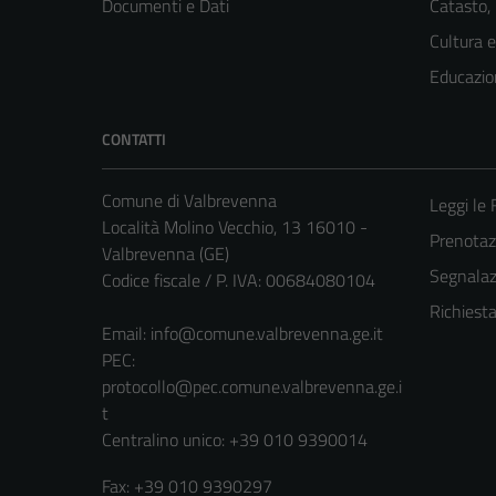
Documenti e Dati
Catasto,
Cultura 
Educazio
CONTATTI
Comune di Valbrevenna
Leggi le
Località Molino Vecchio, 13 16010 -
Prenota
Valbrevenna (GE)
Segnalazi
Codice fiscale / P. IVA: 00684080104
Richiest
Email:
info@comune.valbrevenna.ge.it
PEC:
protocollo@pec.comune.valbrevenna.ge.i
t
Centralino unico: +39 010 9390014
Fax: +39 010 9390297