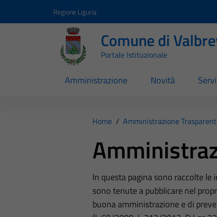
Vai ai contenuti
Vai al footer
Regione Liguria
Comune di Valbr
Portale Istituzionale
Amministrazione
Novità
Servi
Home
/
Amministrazione Trasparent
Amministraz
In questa pagina sono raccolte le
sono tenute a pubblicare nel propri
buona amministrazione e di preve