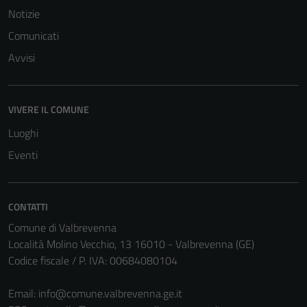
(si veda la
Notizie
Cookie policy
Comunicati
estesa per i
Avvisi
dettagli) e
possono
essere
utilizzati
VIVERE IL COMUNE
anche per la
Luoghi
profilazione.
Eventi
La
disabilitazione
di questi
cookies può
CONTATTI
peggiore la
Comune di Valbrevenna
navigazione e
Località Molino Vecchio, 13 16010 - Valbrevenna (GE)
la fruizione
Codice fiscale / P. IVA: 00684080104
delle
funzionalità
Email:
info@comune.valbrevenna.ge.it
del sito.