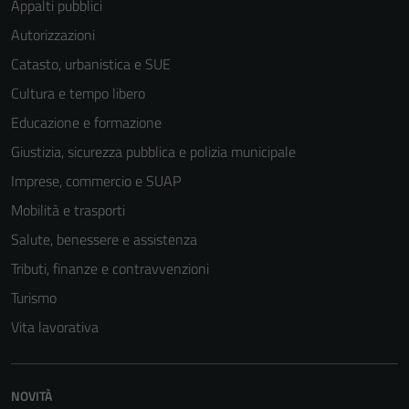
sono necessari
Appalti pubblici
per il
Autorizzazioni
funzionamento
Catasto, urbanistica e SUE
del sito e non
possono
Cultura e tempo libero
essere
Educazione e formazione
disabilitati.
Giustizia, sicurezza pubblica e polizia municipale
Questi cookie
non raccolgono
Imprese, commercio e SUAP
informazioni
Mobilità e trasporti
personali.
Salute, benessere e assistenza
Tributi, finanze e contravvenzioni
Terze parti
Turismo
Questi cookie
Vita lavorativa
sono
impostati da
una serie di
NOVITÀ
servizi esterni