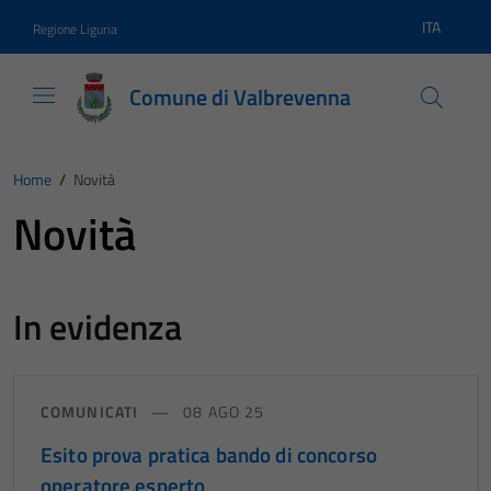
Vai ai contenuti
Vai al footer
ITA
Regione Liguria
Lingua atti
Comune di Valbrevenna
Home
/
Novità
Novità
In evidenza
COMUNICATI
08 AGO 25
Esito prova pratica bando di concorso
operatore esperto