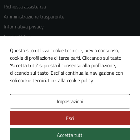
utilizzati
Richiesta assistenza
anche per la
Amministrazione trasparente
profilazione.
Informativa privacy
La
disabilitazione
Cookie Policy
di questi
Note legali
cookies può
Questo sito utilizza cookie tecnici e, previo consenso,
Dichiarazione di accessibilità
peggiore la
cookie di profilazione di terze parti. Cliccando sul tasto
navigazione e
'Accetta tutti' si presta il consenso alla profilazione,
Whistleblowing
la fruizione
cliccando sul tasto 'Esci' si continua la navigazione con i
Piano di miglioramento del sito
delle
soli cookie tecnici.
Link alla cookie policy
funzionalità
del sito.
Area Privata
Impostazioni
Experience
Esci
In order for
our website
Accetta tutti
Credits: ©
Technical Design s.r.l.
to perform