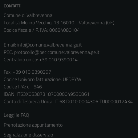
disabilitati.
CONTATTI
Questi cookie
Comune di Valbrevenna
non raccolgono
Località Molino Vecchio, 13 16010 - Valbrevenna (GE)
informazioni
Codice fiscale / P. IVA: 00684080104
personali.
Email:
info@comune.valbrevenna.ge.it
PEC:
protocollo@pec.comune.valbrevenna.ge.it
Terze parti
Centralino unico: +39 010 9390014
Questi cookie
sono
Fax: +39 010 9390297
impostati da
Codice Univoco fatturazione: UFDPYW
una serie di
Codice IPA: c_l546
servizi esterni
IBAN: IT53X0538731870000049530861
(si veda la
Conto di Tesoreria Unica: IT 68 D010 0004306 TU0000012434
Cookie policy
estesa per i
Leggi le FAQ
dettagli) e
Prenotazione appuntamento
possono
Segnalazione disservizio
essere