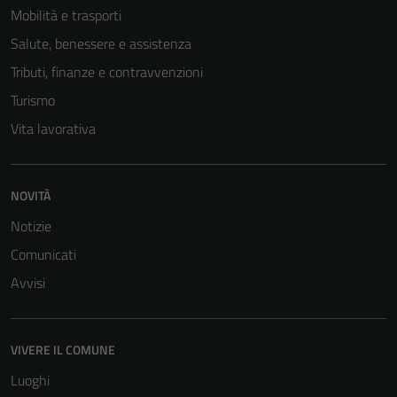
Mobilità e trasporti
essere
disabilitati.
Salute, benessere e assistenza
Questi cookie
Tributi, finanze e contravvenzioni
non raccolgono
Turismo
informazioni
personali.
Vita lavorativa
Terze parti
NOVITÀ
Questi cookie
Notizie
sono
impostati da
Comunicati
una serie di
Avvisi
servizi esterni
(si veda la
Cookie policy
VIVERE IL COMUNE
estesa per i
dettagli) e
Luoghi