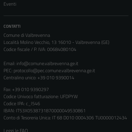
possono
Eventi
essere
utilizzati
anche per la
CONTATTI
profilazione.
Comune di Valbrevenna
La
Località Molino Vecchio, 13 16010 - Valbrevenna (GE)
disabilitazione
Codice fiscale / P. IVA: 00684080104
di questi
cookies può
Email:
info@comune.valbrevenna.ge.it
peggiore la
PEC:
protocollo@pec.comune.valbrevenna.ge.it
navigazione e
Centralino unico: +39 010 9390014
la fruizione
delle
Fax: +39 010 9390297
funzionalità
Codice Univoco fatturazione: UFDPYW
del sito.
Codice IPA: c_l546
IBAN: IT53X0538731870000049530861
Conto di Tesoreria Unica: IT 68 D010 0004306 TU0000012434
Experience
In order for
Leggi le FAQ