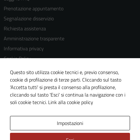
our website
Prenotazione appuntamento
to perform
Segnalazione disservizio
as well as
possible
Richiesta assistenza
during your
Amministrazione trasparente
visit. If you
Informativa privacy
refuse
these
Cookie Policy
cookies,
Note legali
some
Questo sito utilizza cookie tecnici e, previo consenso,
Dichiarazione di accessibilità
functionality
cookie di profilazione di terze parti. Cliccando sul tasto
will
'Accetta tutti' si presta il consenso alla profilazione,
Whistleblowing
disappear
cliccando sul tasto 'Esci' si continua la navigazione con i
Piano di miglioramento del sito
from the
soli cookie tecnici.
Link alla cookie policy
website.
Area Privata
Impostazioni
Marketing
By sharing