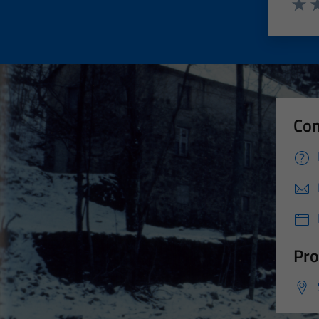
Valut
Va
Con
Pro