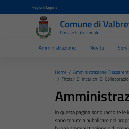
Vai ai contenuti
Vai al footer
Regione Liguria
Comune di Valbr
Portale Istituzionale
Amministrazione
Novità
Servi
Home
/
Amministrazione Trasparent
/
Titolari Di Incarichi Di Collaboraz
Amministraz
In questa pagina sono raccolte le
sono tenute a pubblicare nel propri
buona amministrazione e di preve