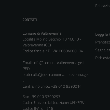
Educazio
CONTATTI
Comune di Valbrevenna
Leggi le
Località Molino Vecchio, 13 16010 -
Prenota
Valbrevenna (GE)
Segnalazi
Codice fiscale / P. IVA: 00684080104
Richiest
Email:
info@comune.valbrevenna.ge.it
PEC:
protocollo@pec.comune.valbrevenna.ge.i
t
Centralino unico: +39 010 9390014
Fax: +39 010 9390297
Codice Univoco fatturazione: UFDPYW
Codice IPA: c_l546