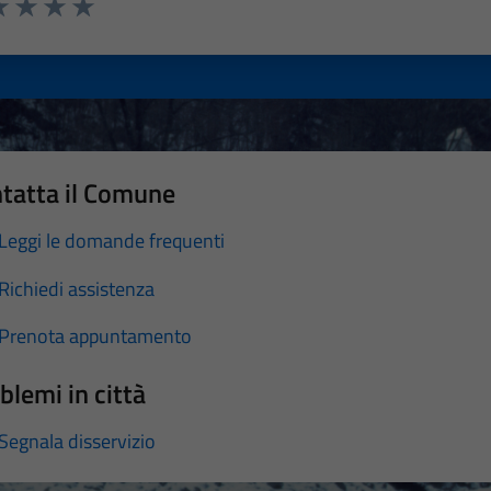
a 1 stelle su 5
luta 2 stelle su 5
Valuta 3 stelle su 5
Valuta 4 stelle su 5
Valuta 5 stelle su 5
tatta il Comune
Leggi le domande frequenti
Richiedi assistenza
Prenota appuntamento
blemi in città
Segnala disservizio