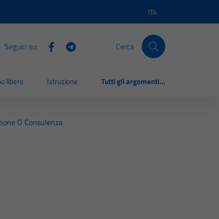
ITA
Lingua attiva:
Seguici su:
Cerca
o libero
Istruzione
Tutti gli argomenti...
razione O Consulenza