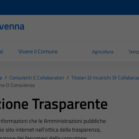
evenna
zi
Vivere il Comune
Agricoltura
Temp
e
/
Consulenti E Collaboratori
/
Titolari Di Incarichi Di Collabo
ione O Consulenza
ione Trasparente
 informazioni che le Amministrazioni pubbliche
o sito internet nell’ottica della trasparenza,
nzione dei fenomeni della corruzione