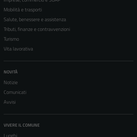
Mobilità e trasporti
Salute, benessere e assistenza
Tributi, finanze e contravvenzioni
Turismo
Vita lavorativa
NOVITÀ
Notizie
Comunicati
Tecnici
Questi cookie
Avvisi
sono necessari
per il
funzionamento
VIVERE IL COMUNE
del sito e non
Luoghi
possono