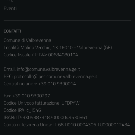
essere
Eventi
disabilitati.
Questi cookie
non raccolgono
CONTATTI
informazioni
Comune di Valbrevenna
personali.
Località Molino Vecchio, 13 16010 - Valbrevenna (GE)
Codice fiscale / P. IVA: 00684080104
Terze parti
Email:
info@comune.valbrevenna.ge.it
Questi cookie
PEC:
protocollo@pec.comune.valbrevenna.ge.it
sono
Centralino unico: +39 010 9390014
impostati da
una serie di
Fax: +39 010 9390297
servizi esterni
Codice Univoco fatturazione: UFDPYW
(si veda la
Codice IPA: c_l546
Cookie policy
IBAN: IT53X0538731870000049530861
estesa per i
Conto di Tesoreria Unica: IT 68 D010 0004306 TU0000012434
dettagli) e