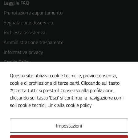
Leggi le FAQ
possono
essere
Prenotazione appuntamento
utilizzati
Segnalazione disservizio
anche per la
Richiesta assistenza
profilazione.
La
Amministrazione trasparente
disabilitazione
Informativa privacy
di questi
Cookie Policy
cookies può
peggiore la
Note legali
Questo sito utilizza cookie tecnici e, previo consenso,
navigazione e
Dichiarazione di accessibilità
cookie di profilazione di terze parti. Cliccando sul tasto
la fruizione
'Accetta tutti' si presta il consenso alla profilazione,
Whistleblowing
delle
cliccando sul tasto 'Esci' si continua la navigazione con i
funzionalità
Piano di miglioramento del sito
soli cookie tecnici.
Link alla cookie policy
del sito.
Area Privata
Impostazioni
Experience
In order for