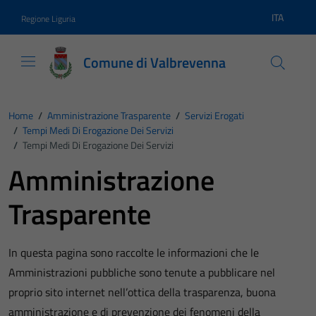
Vai ai contenuti
Vai al footer
ITA
Regione Liguria
Lingua atti
Comune di Valbrevenna
Home
/
Amministrazione Trasparente
/
Servizi Erogati
/
Tempi Medi Di Erogazione Dei Servizi
/
Tempi Medi Di Erogazione Dei Servizi
Amministrazione
Trasparente
In questa pagina sono raccolte le informazioni che le
Amministrazioni pubbliche sono tenute a pubblicare nel
proprio sito internet nell’ottica della trasparenza, buona
amministrazione e di prevenzione dei fenomeni della