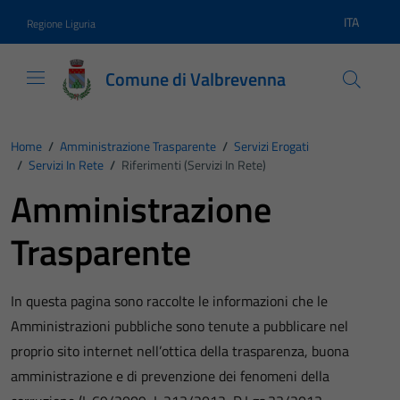
Vai ai contenuti
Vai al footer
ITA
Regione Liguria
Lingua atti
Comune di Valbrevenna
Home
/
Amministrazione Trasparente
/
Servizi Erogati
/
Servizi In Rete
/
Riferimenti (Servizi In Rete)
Amministrazione
Trasparente
In questa pagina sono raccolte le informazioni che le
Amministrazioni pubbliche sono tenute a pubblicare nel
proprio sito internet nell’ottica della trasparenza, buona
amministrazione e di prevenzione dei fenomeni della