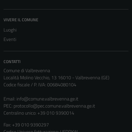
Terze parti
VIVERE IL COMUNE
Questi cookie
sono
Luoghi
impostati da
Eventi
una serie di
servizi esterni
(si veda la
CONTATTI
Cookie policy
estesa per i
Comune di Valbrevenna
dettagli) e
Località Molino Vecchio, 13 16010 - Valbrevenna (GE)
possono
Codice fiscale / P. IVA: 00684080104
essere
utilizzati
Email:
info@comune.valbrevenna.ge.it
anche per la
PEC:
protocollo@pec.comune.valbrevenna.ge.it
profilazione.
Centralino unico: +39 010 9390014
La
Fax: +39 010 9390297
disabilitazione
Codice Univoco fatturazione: UFDPYW