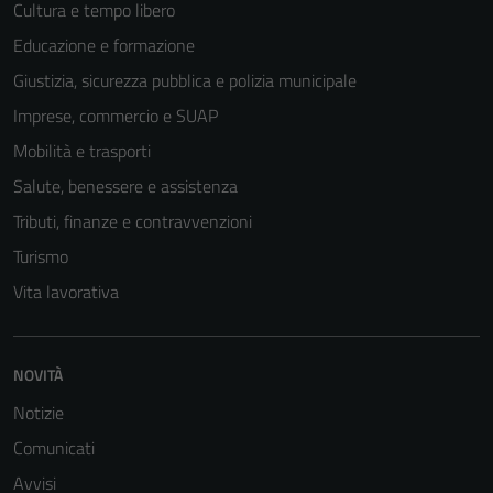
Cultura e tempo libero
Educazione e formazione
Giustizia, sicurezza pubblica e polizia municipale
Imprese, commercio e SUAP
Tecnici
Mobilità e trasporti
Questi cookie
Salute, benessere e assistenza
sono necessari
Tributi, finanze e contravvenzioni
per il
funzionamento
Turismo
del sito e non
Vita lavorativa
possono
essere
disabilitati.
NOVITÀ
Questi cookie
non raccolgono
Notizie
informazioni
Comunicati
personali.
Avvisi