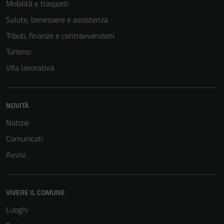
Mobilità e trasporti
essere
Salute, benessere e assistenza
utilizzati
anche per la
Tributi, finanze e contravvenzioni
profilazione.
Turismo
La
Vita lavorativa
disabilitazione
di questi
cookies può
NOVITÀ
peggiore la
navigazione e
Notizie
la fruizione
Comunicati
delle
Avvisi
funzionalità
del sito.
VIVERE IL COMUNE
Experience
Luoghi
In order for