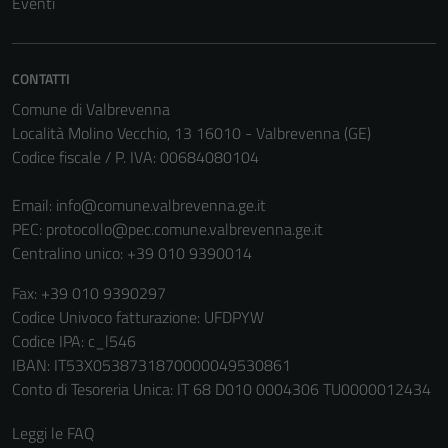
Eventi
our website
to perform
as well as
possible
CONTATTI
during your
Comune di Valbrevenna
visit. If you
Località Molino Vecchio, 13 16010 - Valbrevenna (GE)
refuse
Codice fiscale / P. IVA: 00684080104
these
cookies,
Email:
info@comune.valbrevenna.ge.it
some
PEC:
protocollo@pec.comune.valbrevenna.ge.it
functionality
Centralino unico: +39 010 9390014
will
Fax: +39 010 9390297
disappear
Codice Univoco fatturazione: UFDPYW
from the
Codice IPA: c_l546
website.
IBAN: IT53X0538731870000049530861
Conto di Tesoreria Unica: IT 68 D010 0004306 TU0000012434
Marketing
Leggi le FAQ
By sharing