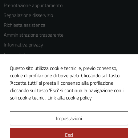
your
Prenotazione appuntamento
interests
Segnalazione disservizio
and
Richiesta assistenza
behavior as
you visit our
Amministrazione trasparente
site, you
Informativa privacy
increase the
Cookie Policy
chance of
seeing
Note legali
Questo sito utilizza cookie tecnici e, previo consenso,
personalized
Dichiarazione di accessibilità
cookie di profilazione di terze parti. Cliccando sul tasto
content and
'Accetta tutti' si presta il consenso alla profilazione,
Whistleblowing
offers.
cliccando sul tasto 'Esci' si continua la navigazione con i
Piano di miglioramento del sito
soli cookie tecnici.
Link alla cookie policy
Area Privata
Impostazioni
Esci