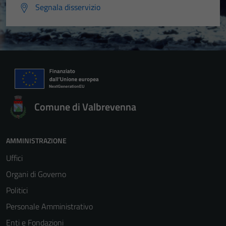
Segnala disservizio
Comune di Valbrevenna
AMMINISTRAZIONE
Tecnici
Uffici
Questi cookie
sono necessari
Organi di Governo
per il
Politici
funzionamento
Personale Amministrativo
del sito e non
possono
Enti e Fondazioni