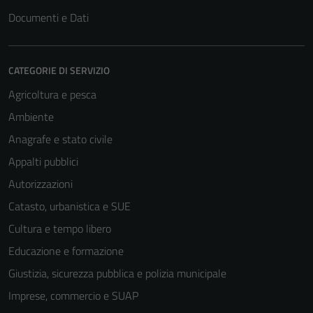
essere
Documenti e Dati
disabilitati.
Questi cookie
non raccolgono
CATEGORIE DI SERVIZIO
informazioni
personali.
Agricoltura e pesca
Ambiente
Anagrafe e stato civile
Terze parti
Questi cookie
Appalti pubblici
sono
Autorizzazioni
impostati da
Catasto, urbanistica e SUE
una serie di
servizi esterni
Cultura e tempo libero
(si veda la
Educazione e formazione
Cookie policy
Giustizia, sicurezza pubblica e polizia municipale
estesa per i
dettagli) e
Imprese, commercio e SUAP
possono