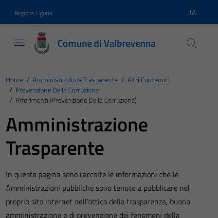
Vai ai contenuti
Vai al footer
ITA
Regione Liguria
Lingua atti
Comune di Valbrevenna
Home
/
Amministrazione Trasparente
/
Altri Contenuti
/
Prevenzione Della Corruzione
/
Riferimenti (Prevenzione Della Corruzione)
Amministrazione
Trasparente
In questa pagina sono raccolte le informazioni che le
Amministrazioni pubbliche sono tenute a pubblicare nel
proprio sito internet nell’ottica della trasparenza, buona
amministrazione e di prevenzione dei fenomeni della