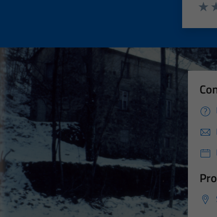
Valut
Va
Con
Pro