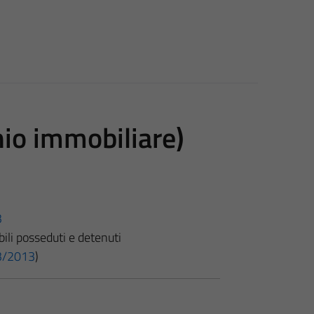
nio immobiliare)
3
ili posseduti e detenuti
 33/2013
)