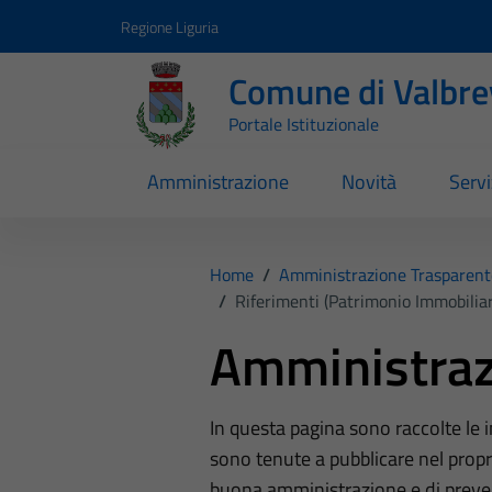
Vai ai contenuti
Vai al footer
Regione Liguria
Comune di Valbr
Portale Istituzionale
Amministrazione
Novità
Servi
Home
/
Amministrazione Trasparent
/
Riferimenti (Patrimonio Immobiliar
Amministraz
In questa pagina sono raccolte le
sono tenute a pubblicare nel propri
buona amministrazione e di preve