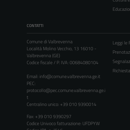
Educazio
CONTATTI
Comune di Valbrevenna
Leggi le
Località Molino Vecchio, 13 16010 -
Prenota
Valbrevenna (GE)
Segnalazi
Codice fiscale / P. IVA: 00684080104
Richiest
Email:
info@comune.valbrevenna.ge.it
PEC:
protocollo@pec.comune.valbrevenna.ge.i
t
Centralino unico: +39 010 9390014
Fax: +39 010 9390297
Codice Univoco fatturazione: UFDPYW