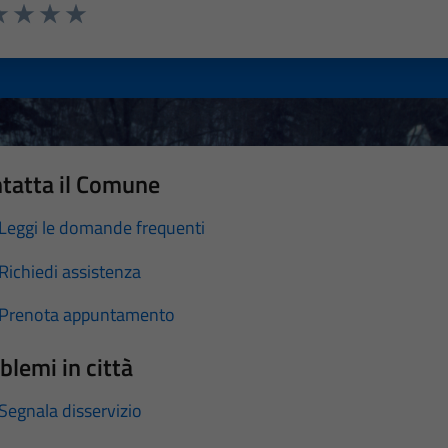
a 1 stelle su 5
luta 2 stelle su 5
Valuta 3 stelle su 5
Valuta 4 stelle su 5
Valuta 5 stelle su 5
tatta il Comune
Leggi le domande frequenti
Richiedi assistenza
Prenota appuntamento
blemi in città
Segnala disservizio