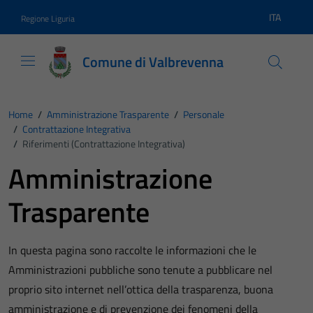
Vai ai contenuti
Vai al footer
ITA
Regione Liguria
Lingua atti
Comune di Valbrevenna
Home
/
Amministrazione Trasparente
/
Personale
/
Contrattazione Integrativa
/
Riferimenti (Contrattazione Integrativa)
Amministrazione
Trasparente
In questa pagina sono raccolte le informazioni che le
Amministrazioni pubbliche sono tenute a pubblicare nel
proprio sito internet nell’ottica della trasparenza, buona
amministrazione e di prevenzione dei fenomeni della