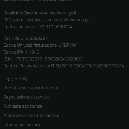
funzionalità
del sito.
Email:
info@comune.valbrevenna.ge.it
PEC:
protocollo@pec.comune.valbrevenna.ge.it
Centralino unico: +39 010 9390014
Experience
In order for
Fax: +39 010 9390297
our website
Codice Univoco fatturazione: UFDPYW
to perform
Codice IPA: c_l546
as well as
IBAN: IT53X0538731870000049530861
possible
Conto di Tesoreria Unica: IT 68 D010 0004306 TU0000012434
during your
visit. If you
Leggi le FAQ
refuse
Prenotazione appuntamento
these
Segnalazione disservizio
cookies,
some
Richiesta assistenza
functionality
Amministrazione trasparente
will
Informativa privacy
disappear