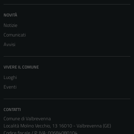
servizi esterni
(si veda la
NOVITÀ
Cookie policy
Notizie
estesa per i
Comunicati
dettagli) e
possono
Avvisi
essere
utilizzati
anche per la
VIVERE IL COMUNE
profilazione.
Luoghi
La
disabilitazione
Eventi
di questi
cookies può
peggiore la
CONTATTI
navigazione e
Comune di Valbrevenna
la fruizione
Località Molino Vecchio, 13 16010 - Valbrevenna (GE)
delle
Codice fiscale / P. IVA: 00684080104