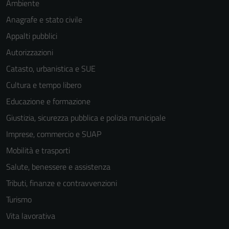
Ambiente
Questi cookie
sono necessari
Anagrafe e stato civile
per il
Appalti pubblici
funzionamento
Autorizzazioni
del sito e non
possono
Catasto, urbanistica e SUE
essere
Cultura e tempo libero
disabilitati.
Educazione e formazione
Questi cookie
non raccolgono
Giustizia, sicurezza pubblica e polizia municipale
informazioni
Imprese, commercio e SUAP
personali.
Mobilità e trasporti
Salute, benessere e assistenza
Terze parti
Tributi, finanze e contravvenzioni
Questi cookie
Turismo
sono
impostati da
Vita lavorativa
una serie di