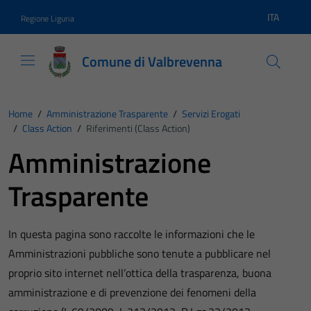
Vai ai contenuti
Vai al footer
ITA
Regione Liguria
Lingua atti
Comune di Valbrevenna
Home
/
Amministrazione Trasparente
/
Servizi Erogati
/
Class Action
/
Riferimenti (Class Action)
Amministrazione
Trasparente
In questa pagina sono raccolte le informazioni che le
Amministrazioni pubbliche sono tenute a pubblicare nel
proprio sito internet nell’ottica della trasparenza, buona
amministrazione e di prevenzione dei fenomeni della