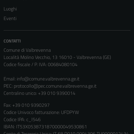
Terze parti
Luoghi
Questi cookie
sono
Eventi
impostati da
una serie di
servizi esterni
CONTATTI
(si veda la
Comune di Valbrevenna
Cookie policy
Località Molino Vecchio, 13 16010 - Valbrevenna (GE)
estesa per i
Codice fiscale / P. IVA: 00684080104
dettagli) e
possono
Email:
info@comune.valbrevenna.ge.it
essere
PEC:
protocollo@pec.comune.valbrevenna.ge.it
utilizzati
Centralino unico: +39 010 9390014
anche per la
profilazione.
Fax: +39 010 9390297
La
Codice Univoco fatturazione: UFDPYW
disabilitazione
Codice IPA: c_l546
di questi
IBAN: IT53X0538731870000049530861
cookies può
Conto di Tesoreria Unica: IT 68 D010 0004306 TU0000012434