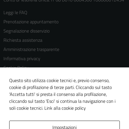
peggiore la
navigazione e
Leggi le FAQ
la fruizione
Prenotazione appuntamento
delle
Segnalazione disservizio
funzionalità
del sito.
Richiesta assistenza
Amministrazione trasparente
Informativa privacy
Experience
Cookie Policy
In order for
our website
Note legali
Questo sito utilizza cookie tecnici e, previo consenso,
to perform
Dichiarazione di accessibilità
cookie di profilazione di terze parti. Cliccando sul tasto
as well as
'Accetta tutti' si presta il consenso alla profilazione,
Whistleblowing
possible
cliccando sul tasto 'Esci' si continua la navigazione con i
during your
Piano di miglioramento del sito
soli cookie tecnici.
Link alla cookie policy
visit. If you
refuse
these
Area Privata
Impostazioni