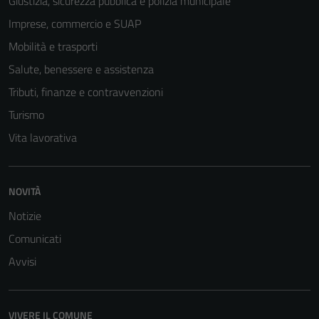
Giustizia, sicurezza pubblica e polizia municipale
Imprese, commercio e SUAP
Mobilità e trasporti
Tecnici
Salute, benessere e assistenza
Questi cookie
Tributi, finanze e contravvenzioni
sono necessari
Turismo
per il
Vita lavorativa
funzionamento
del sito e non
possono
essere
NOVITÀ
disabilitati.
Notizie
Questi cookie
Comunicati
non raccolgono
informazioni
Avvisi
personali.
VIVERE IL COMUNE