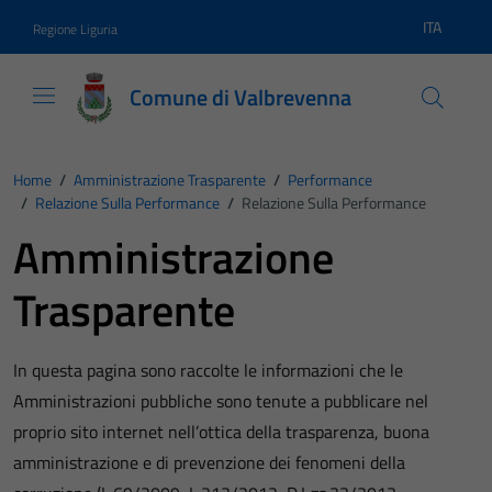
Vai ai contenuti
Vai al footer
ITA
Regione Liguria
Lingua atti
Comune di Valbrevenna
Home
/
Amministrazione Trasparente
/
Performance
/
Relazione Sulla Performance
/
Relazione Sulla Performance
Amministrazione
Trasparente
In questa pagina sono raccolte le informazioni che le
Amministrazioni pubbliche sono tenute a pubblicare nel
proprio sito internet nell’ottica della trasparenza, buona
amministrazione e di prevenzione dei fenomeni della