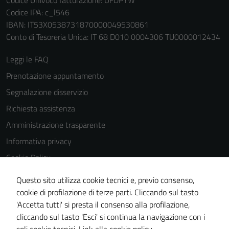
Codice Univoco fatturazione: UFDPYW
estesa per i
Codice IPA: c_l546
dettagli) e
IBAN: IT53X0538731870000049530861
possono
Conto di Tesoreria Unica: IT 68 D010 0004306 TU0000012434
essere
utilizzati
Leggi le FAQ
anche per la
Prenotazione appuntamento
profilazione.
Segnalazione disservizio
La
disabilitazione
Richiesta assistenza
di questi
Amministrazione trasparente
cookies può
Informativa privacy
peggiore la
navigazione e
Cookie Policy
la fruizione
Note legali
delle
Questo sito utilizza cookie tecnici e, previo consenso,
Dichiarazione di accessibilità
funzionalità
cookie di profilazione di terze parti. Cliccando sul tasto
del sito.
'Accetta tutti' si presta il consenso alla profilazione,
Whistleblowing
cliccando sul tasto 'Esci' si continua la navigazione con i
Piano di miglioramento del sito