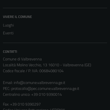
funzionamento
del sito e non
possono
VIVERE IL COMUNE
essere
Luoghi
disabilitati.
Questi cookie
Eventi
non raccolgono
informazioni
personali.
CONTATTI
Comune di Valbrevenna
Località Molino Vecchio, 13 16010 - Valbrevenna (GE)
Terze parti
Codice fiscale / P. IVA: 00684080104
Questi cookie
sono
Email:
info@comune.valbrevenna.ge.it
impostati da
PEC:
protocollo@pec.comune.valbrevenna.ge.it
una serie di
Centralino unico: +39 010 9390014
servizi esterni
(si veda la
Fax: +39 010 9390297
Cookie policy