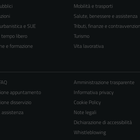
ubblici
Mobilità e trasporti
zioni
Salute, benessere e assistenza
 urbanistica e SUE
Tributi, finanze e contravvenzion
e tempo libero
Turismo
ne e formazione
Vita lavorativa
 FAQ
Amministrazione trasparente
zione appuntamento
Informativa privacy
one disservizio
Cookie Policy
a assistenza
Note legali
Dichiarazione di accessibilità
Tecnici
Whistleblowing
Questi cookie