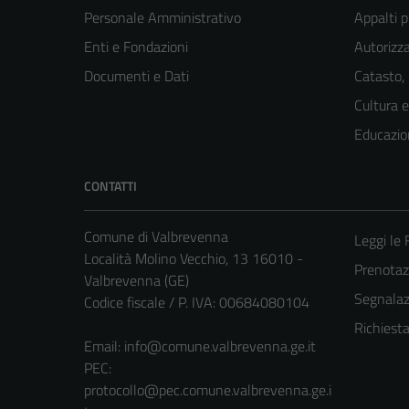
Personale Amministrativo
Appalti p
Enti e Fondazioni
Autorizza
Documenti e Dati
Catasto,
Cultura 
Educazio
CONTATTI
Comune di Valbrevenna
Leggi le
Località Molino Vecchio, 13 16010 -
Prenota
Valbrevenna (GE)
Segnalazi
Codice fiscale / P. IVA: 00684080104
Richiest
Email:
info@comune.valbrevenna.ge.it
PEC:
protocollo@pec.comune.valbrevenna.ge.i