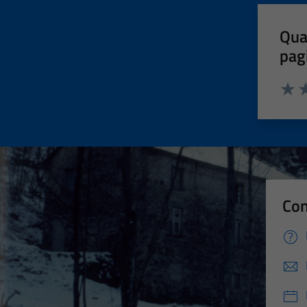
Qua
pag
Valut
Va
Con