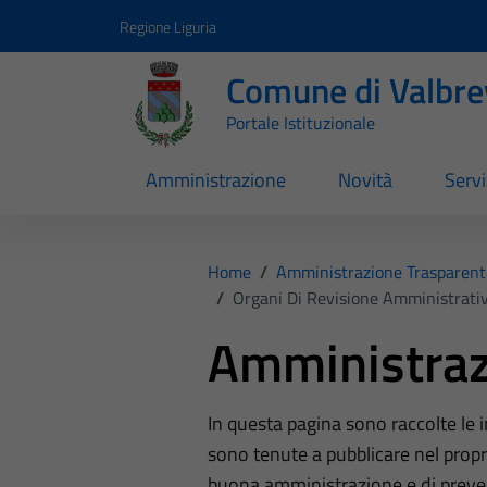
Vai ai contenuti
Vai al footer
Regione Liguria
Comune di Valbr
Portale Istituzionale
Amministrazione
Novità
Servi
Home
/
Amministrazione Trasparent
/
Organi Di Revisione Amministrativ
Amministraz
In questa pagina sono raccolte le
sono tenute a pubblicare nel propri
buona amministrazione e di preve