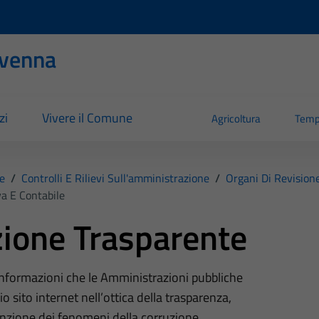
evenna
zi
Vivere il Comune
Agricoltura
Temp
e
/
Controlli E Rilievi Sull'amministrazione
/
Organi Di Revision
a E Contabile
ione Trasparente
 informazioni che le Amministrazioni pubbliche
o sito internet nell’ottica della trasparenza,
nzione dei fenomeni della corruzione