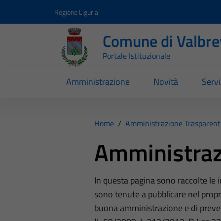
Vai ai contenuti
Vai al footer
Regione Liguria
Comune di Valbr
Portale Istituzionale
Amministrazione
Novità
Servi
Home
/
Amministrazione Trasparent
Amministraz
In questa pagina sono raccolte le
sono tenute a pubblicare nel propri
buona amministrazione e di preve