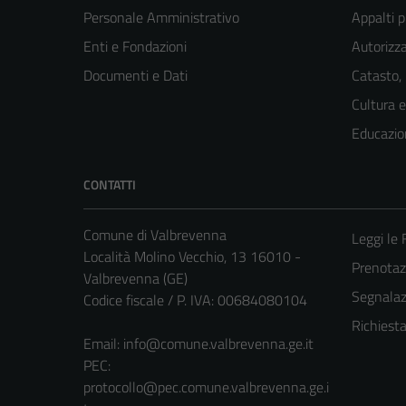
Personale Amministrativo
Appalti p
Enti e Fondazioni
Autorizza
Documenti e Dati
Catasto,
Cultura 
Educazio
CONTATTI
Comune di Valbrevenna
Leggi le
Località Molino Vecchio, 13 16010 -
Prenota
Valbrevenna (GE)
Segnalazi
Codice fiscale / P. IVA: 00684080104
Richiest
Email:
info@comune.valbrevenna.ge.it
PEC:
protocollo@pec.comune.valbrevenna.ge.i