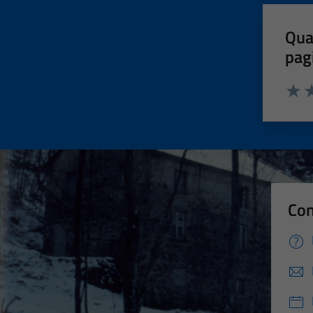
Qua
pag
Valut
Va
Con