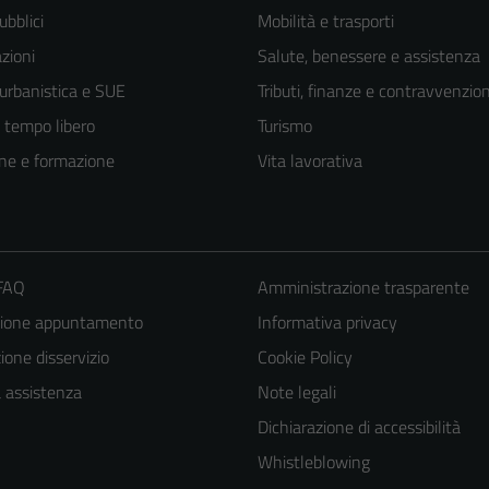
ubblici
Mobilità e trasporti
zioni
Salute, benessere e assistenza
 urbanistica e SUE
Tributi, finanze e contravvenzion
e tempo libero
Turismo
ne e formazione
Vita lavorativa
 FAQ
Amministrazione trasparente
zione appuntamento
Informativa privacy
one disservizio
Cookie Policy
a assistenza
Note legali
Dichiarazione di accessibilità
Tecnici
Whistleblowing
Questi cookie