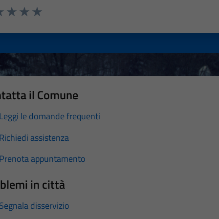
a 1 stelle su 5
luta 2 stelle su 5
Valuta 3 stelle su 5
Valuta 4 stelle su 5
Valuta 5 stelle su 5
tatta il Comune
Leggi le domande frequenti
Richiedi assistenza
Prenota appuntamento
blemi in città
Segnala disservizio