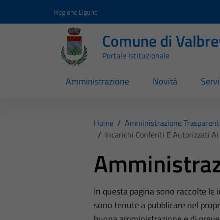
Vai ai contenuti
Vai al footer
Regione Liguria
Comune di Valbr
Portale Istituzionale
Amministrazione
Novità
Servi
Home
/
Amministrazione Trasparent
/
Incarichi Conferiti E Autorizzati Ai
Amministraz
In questa pagina sono raccolte le
sono tenute a pubblicare nel propri
buona amministrazione e di preve