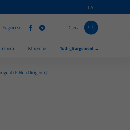
ITA
Lingua attiva:
Seguici su:
Cerca
o libero
Istruzione
Tutti gli argomenti...
irigenti E Non Dirigenti]