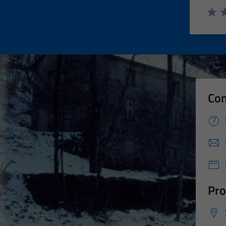
Valut
Va
Con
Pro