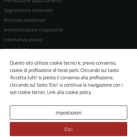
Prenotazione appuntamento
essere
Segnalazione disservizio
utilizzati
anche per la
Richiesta assistenza
profilazione.
Amministrazione trasparente
La
Informativa privacy
disabilitazione
di questi
Cookie Policy
cookies può
Note legali
Questo sito utilizza cookie tecnici e, previo consenso,
peggiore la
Dichiarazione di accessibilità
cookie di profilazione di terze parti. Cliccando sul tasto
navigazione e
'Accetta tutti' si presta il consenso alla profilazione,
la fruizione
Whistleblowing
cliccando sul tasto 'Esci' si continua la navigazione con i
delle
Piano di miglioramento del sito
soli cookie tecnici.
Link alla cookie policy
funzionalità
del sito.
Area Privata
Impostazioni
Experience
Esci
In order for
our website