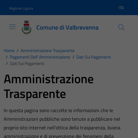
Vai ai contenuti
Vai al footer
ITA
Regione Liguria
Lingua atti
Comune di Valbrevenna
Home
/
Amministrazione Trasparente
/
Pagamenti Dell' Amministrazione
/
Dati Sui Pagamenti
/
Dati Sui Pagamenti
Amministrazione
Trasparente
In questa pagina sono raccolte le informazioni che le
Amministrazioni pubbliche sono tenute a pubblicare nel
proprio sito internet nell’ottica della trasparenza, buona
amministrazione e di prevenzione dei fenomeni della