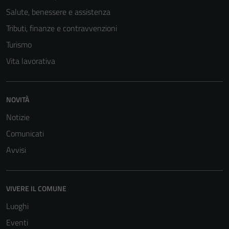
Salute, benessere e assistenza
Tributi, finanze e contravvenzioni
Turismo
Vita lavorativa
NOVITÀ
Notizie
Comunicati
Tecnici
Avvisi
Questi cookie
sono necessari
per il
VIVERE IL COMUNE
funzionamento
Luoghi
del sito e non
possono
Eventi