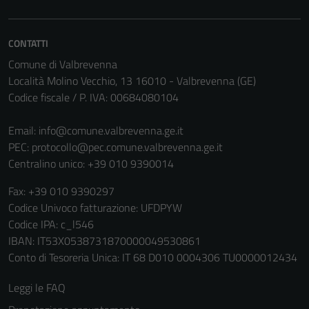
essere
disabilitati.
Questi cookie
CONTATTI
non raccolgono
Comune di Valbrevenna
informazioni
Località Molino Vecchio, 13 16010 - Valbrevenna (GE)
personali.
Codice fiscale / P. IVA: 00684080104
Email:
info@comune.valbrevenna.ge.it
Terze parti
PEC:
protocollo@pec.comune.valbrevenna.ge.it
Questi cookie
Centralino unico: +39 010 9390014
sono
impostati da
Fax: +39 010 9390297
una serie di
Codice Univoco fatturazione: UFDPYW
servizi esterni
Codice IPA: c_l546
(si veda la
IBAN: IT53X0538731870000049530861
Cookie policy
Conto di Tesoreria Unica: IT 68 D010 0004306 TU0000012434
estesa per i
dettagli) e
Leggi le FAQ
possono