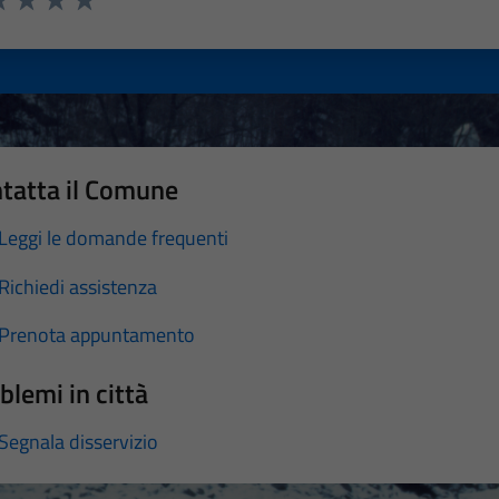
a 1 stelle su 5
luta 2 stelle su 5
Valuta 3 stelle su 5
Valuta 4 stelle su 5
Valuta 5 stelle su 5
tatta il Comune
Leggi le domande frequenti
Richiedi assistenza
Prenota appuntamento
blemi in città
Segnala disservizio