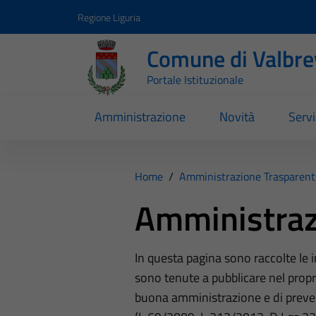
Vai ai contenuti
Vai al footer
Regione Liguria
Comune di Valbr
Portale Istituzionale
Amministrazione
Novità
Servi
Home
/
Amministrazione Trasparent
Amministraz
In questa pagina sono raccolte le
sono tenute a pubblicare nel propri
buona amministrazione e di preve