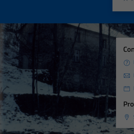
Valut
Va
Con
Pro