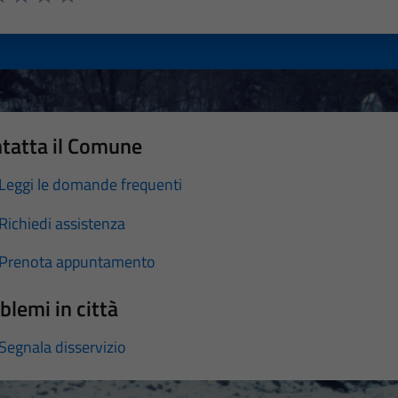
a 1 stelle su 5
luta 2 stelle su 5
Valuta 3 stelle su 5
Valuta 4 stelle su 5
Valuta 5 stelle su 5
tatta il Comune
Leggi le domande frequenti
Richiedi assistenza
Prenota appuntamento
blemi in città
Segnala disservizio