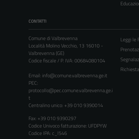
Educazio
CONTATTI
Comune di Valbrevenna
Leggi le
Località Molino Vecchio, 13 16010 -
Prenota
Valbrevenna (GE)
Segnalazi
Codice fiscale / P. IVA: 00684080104
Richiest
Email:
info@comune.valbrevenna.ge.it
PEC:
protocollo@pec.comune.valbrevenna.ge.i
t
Centralino unico: +39 010 9390014
Fax: +39 010 9390297
Codice Univoco fatturazione: UFDPYW
Codice IPA: c_l546