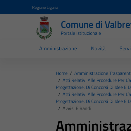
Vai ai contenuti
Vai al footer
Regione Liguria
Comune di Valbr
Portale Istituzionale
Amministrazione
Novità
Servi
Home
/
Amministrazione Trasparent
/
Atti Relativi Alle Procedure Per L’
Progettazione, Di Concorsi Di Idee E D
/
Atti Relativi Alle Procedure Per L’
Progettazione, Di Concorsi Di Idee E D
/
Avvisi E Bandi
Amministraz