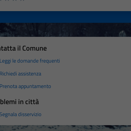
a 1 stelle su 5
luta 2 stelle su 5
Valuta 3 stelle su 5
Valuta 4 stelle su 5
Valuta 5 stelle su 5
tatta il Comune
Leggi le domande frequenti
Richiedi assistenza
Prenota appuntamento
blemi in città
Segnala disservizio