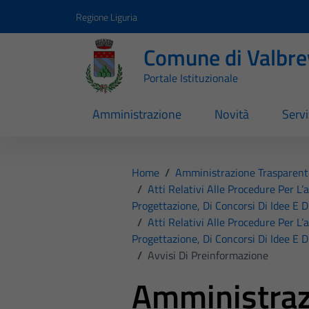
Vai ai contenuti
Vai al footer
Regione Liguria
Comune di Valbr
Portale Istituzionale
Amministrazione
Novità
Servi
Home
/
Amministrazione Trasparent
/
Atti Relativi Alle Procedure Per L’
Progettazione, Di Concorsi Di Idee E D
/
Atti Relativi Alle Procedure Per L’
Progettazione, Di Concorsi Di Idee E D
/
Avvisi Di Preinformazione
Amministraz