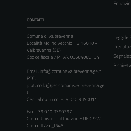
Educazio
CONTATTI
Comune di Valbrevenna
Leggi le
Località Molino Vecchio, 13 16010 -
Prenota
Valbrevenna (GE)
Segnalazi
Codice fiscale / P. IVA: 00684080104
Richiest
Email:
info@comune.valbrevenna.ge.it
PEC:
protocollo@pec.comune.valbrevenna.ge.i
t
Centralino unico: +39 010 9390014
Fax: +39 010 9390297
Codice Univoco fatturazione: UFDPYW
Codice IPA: c_l546