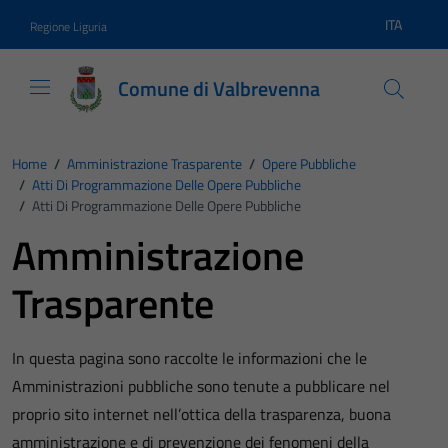
Vai ai contenuti
Vai al footer
ITA
Regione Liguria
Lingua atti
Comune di Valbrevenna
Home
/
Amministrazione Trasparente
/
Opere Pubbliche
/
Atti Di Programmazione Delle Opere Pubbliche
/
Atti Di Programmazione Delle Opere Pubbliche
Amministrazione
Trasparente
In questa pagina sono raccolte le informazioni che le
Amministrazioni pubbliche sono tenute a pubblicare nel
proprio sito internet nell’ottica della trasparenza, buona
amministrazione e di prevenzione dei fenomeni della