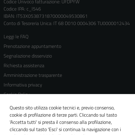
Codice Univoco fatturazione: UFDPYW
estesa per i
Codice IPA: c_l546
dettagli) e
IBAN: IT53X0538731870000049530861
possono
Conto di Tesoreria Unica: IT 68 D010 0004306 TU0000012434
essere
utilizzati
Leggi le FAQ
anche per la
Prenotazione appuntamento
profilazione.
Segnalazione disservizio
La
disabilitazione
Richiesta assistenza
di questi
Amministrazione trasparente
cookies può
Informativa privacy
peggiore la
navigazione e
Cookie Policy
la fruizione
Note legali
delle
Questo sito utilizza cookie tecnici e, previo consenso,
Dichiarazione di accessibilità
funzionalità
cookie di profilazione di terze parti. Cliccando sul tasto
del sito.
'Accetta tutti' si presta il consenso alla profilazione,
Whistleblowing
cliccando sul tasto 'Esci' si continua la navigazione con i
Piano di miglioramento del sito