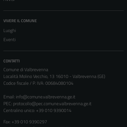
funzionamento
del sito e non
possono
VIVERE IL COMUNE
essere
disabilitati.
Luoghi
Questi cookie
Eventi
non raccolgono
informazioni
personali.
CONTATTI
Comune di Valbrevenna
Località Molino Vecchio, 13 16010 - Valbrevenna (GE)
Terze parti
Codice fiscale / P. IVA: 00684080104
Questi cookie
sono
Email:
info@comune.valbrevenna.ge.it
impostati da
PEC:
protocollo@pec.comune.valbrevenna.ge.it
una serie di
Centralino unico: +39 010 9390014
servizi esterni
(si veda la
Fax: +39 010 9390297
Cookie policy