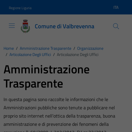
Vai ai contenuti
Vai al footer
ITA
Regione Liguria
Lingua atti
Comune di Valbrevenna
Home
/
Amministrazione Trasparente
/
Organizzazione
/
Articolazione Degli Uffici
/
Articolazione Degli Uffici
Amministrazione
Trasparente
In questa pagina sono raccolte le informazioni che le
Amministrazioni pubbliche sono tenute a pubblicare nel
proprio sito internet nell’ottica della trasparenza, buona
amministrazione e di prevenzione dei fenomeni della