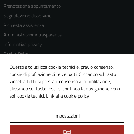
Prenotazione appuntamento
essere
utilizzati
Segnalazione disservizio
anche per la
Richiesta assistenza
profilazione.
Amministrazione trasparente
La
disabilitazione
Informativa privacy
di questi
Cookie Policy
cookies può
Note legali
peggiore la
Questo sito utilizza cookie tecnici e, previo consenso,
navigazione e
Dichiarazione di accessibilità
cookie di profilazione di terze parti. Cliccando sul tasto
la fruizione
'Accetta tutti' si presta il consenso alla profilazione,
Whistleblowing
delle
cliccando sul tasto 'Esci' si continua la navigazione con i
Piano di miglioramento del sito
funzionalità
soli cookie tecnici.
Link alla cookie policy
del sito.
Area Privata
Impostazioni
Experience
In order for
Esci