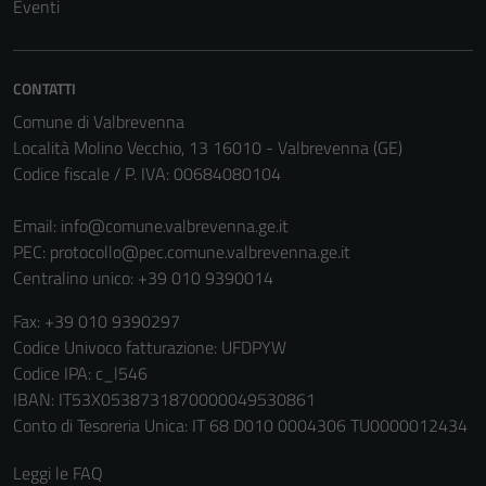
Eventi
essere
disabilitati.
Questi cookie
CONTATTI
non raccolgono
informazioni
Comune di Valbrevenna
personali.
Località Molino Vecchio, 13 16010 - Valbrevenna (GE)
Codice fiscale / P. IVA: 00684080104
Terze parti
Email:
info@comune.valbrevenna.ge.it
Questi cookie
PEC:
protocollo@pec.comune.valbrevenna.ge.it
sono
Centralino unico: +39 010 9390014
impostati da
Fax: +39 010 9390297
una serie di
Codice Univoco fatturazione: UFDPYW
servizi esterni
Codice IPA: c_l546
(si veda la
IBAN: IT53X0538731870000049530861
Cookie policy
Conto di Tesoreria Unica: IT 68 D010 0004306 TU0000012434
estesa per i
dettagli) e
Leggi le FAQ
possono