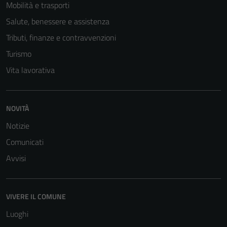
Mobilità e trasporti
Salute, benessere e assistenza
Tributi, finanze e contravvenzioni
Turismo
Vita lavorativa
NOVITÀ
Notizie
Comunicati
Tecnici
Avvisi
Questi cookie
sono necessari
per il
VIVERE IL COMUNE
funzionamento
del sito e non
Luoghi
possono