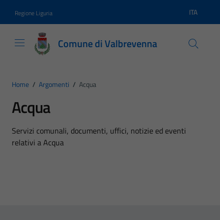
Vai ai contenuti
Vai al footer
ITA
Regione Liguria
Lingua atti
Comune di Valbrevenna
Home
/
Argomenti
/
Acqua
Acqua
Dettagli dell'argomento
Servizi comunali, documenti, uffici, notizie ed eventi
relativi a Acqua