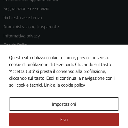
Segnalazione disservizio
Richiesta assistenza
Amministrazione trasparente
Informativa privacy
Cookie Policy
Note legali
Questo sito utilizza cookie tecnici e, previo consenso,
Dichiarazione di accessibilità
cookie di profilazione di terze parti. Cliccando sul tasto
'Accetta tutti' si presta il consenso alla profilazione,
Whistleblowing
cliccando sul tasto 'Esci' si continua la navigazione con i
Tecnici
Piano di miglioramento del sito
soli cookie tecnici.
Link alla cookie policy
Questi cookie
sono necessari
per il
Area Privata
Impostazioni
funzionamento
del sito e non
Esci
possono