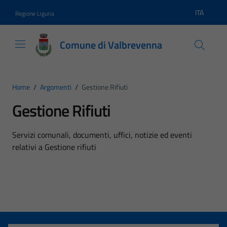
Vai ai contenuti
Vai al footer
ITA
Regione Liguria
Lingua atti
Comune di Valbrevenna
Home
/
Argomenti
/
Gestione Rifiuti
Gestione Rifiuti
Dettagli dell'argomento
Servizi comunali, documenti, uffici, notizie ed eventi
relativi a Gestione rifiuti