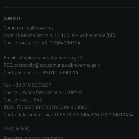
CONTATTI
Comune di Valbrevenna
Località Molino Vecchio, 13 16010 - Valbrevenna (GE)
Codice fiscale / P. IVA: 00684080104
Email:
info@comune.valbrevenna.ge.it
PEC:
protocollo@pec.comune.valbrevenna.ge.it
Centralino unico: +39 010 9390014
Fax: +39 010 9390297
Codice Univoco fatturazione: UFDPYW
Codice IPA: c_l546
IBAN: IT53X0538731870000049530861
Conto di Tesoreria Unica: IT 68 D010 0004306 TU0000012434
Leggi le FAQ
Prenotazione appuntamento