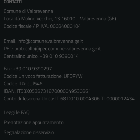
CONTATTI
Tecnici
Comune di Valbrevenna
Questi cookie
Località Molino Vecchio, 13 16010 - Valbrevenna (GE)
sono necessari
Codice fiscale / P. IVA: 00684080104
per il
funzionamento
Email:
info@comune.valbrevenna.ge.it
del sito e non
PEC:
protocollo@pec.comune.valbrevenna.ge.it
possono
Centralino unico: +39 010 9390014
essere
Fax: +39 010 9390297
disabilitati.
Codice Univoco fatturazione: UFDPYW
Questi cookie
Codice IPA: c_l546
non raccolgono
IBAN: IT53X0538731870000049530861
informazioni
Conto di Tesoreria Unica: IT 68 D010 0004306 TU0000012434
personali.
Leggi le FAQ
Terze parti
Prenotazione appuntamento
Questi cookie
Segnalazione disservizio
sono