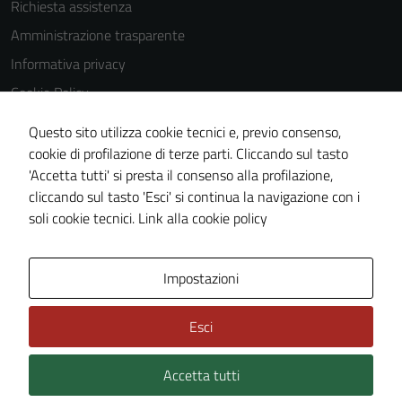
Richiesta assistenza
impostati da
Amministrazione trasparente
una serie di
servizi esterni
Informativa privacy
(si veda la
Cookie Policy
Cookie policy
Note legali
estesa per i
Questo sito utilizza cookie tecnici e, previo consenso,
dettagli) e
Dichiarazione di accessibilità
cookie di profilazione di terze parti. Cliccando sul tasto
possono
'Accetta tutti' si presta il consenso alla profilazione,
Whistleblowing
essere
cliccando sul tasto 'Esci' si continua la navigazione con i
Piano di miglioramento del sito
utilizzati
soli cookie tecnici.
Link alla cookie policy
anche per la
profilazione.
La
Area Privata
Impostazioni
disabilitazione
di questi
Esci
cookies può
peggiore la
Accetta tutti
Credits: ©
Technical Design s.r.l.
navigazione e
la fruizione