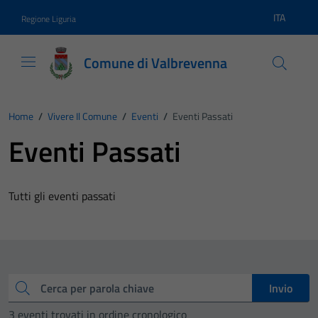
Vai ai contenuti
Vai al footer
ITA
Regione Liguria
Lingua atti
Comune di Valbrevenna
Home
/
Vivere Il Comune
/
Eventi
/
Eventi Passati
Eventi Passati
Tutti gli eventi passati
Cerca
Invio
3 eventi trovati in ordine cronologico