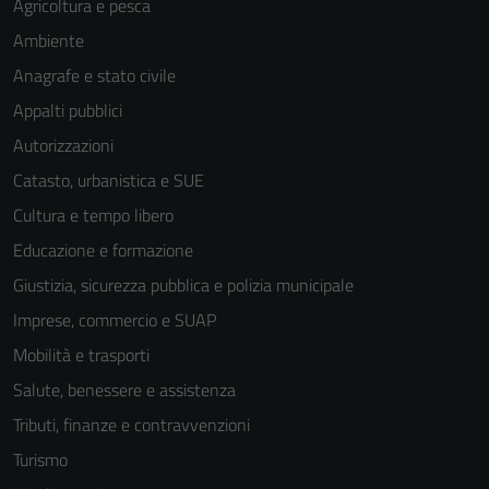
anche per la
Agricoltura e pesca
profilazione.
Ambiente
La
Anagrafe e stato civile
disabilitazione
di questi
Appalti pubblici
cookies può
Autorizzazioni
peggiore la
Catasto, urbanistica e SUE
navigazione e
la fruizione
Cultura e tempo libero
delle
Educazione e formazione
funzionalità
Giustizia, sicurezza pubblica e polizia municipale
del sito.
Imprese, commercio e SUAP
Mobilità e trasporti
Experience
Salute, benessere e assistenza
In order for
Tributi, finanze e contravvenzioni
our website
to perform
Turismo
as well as