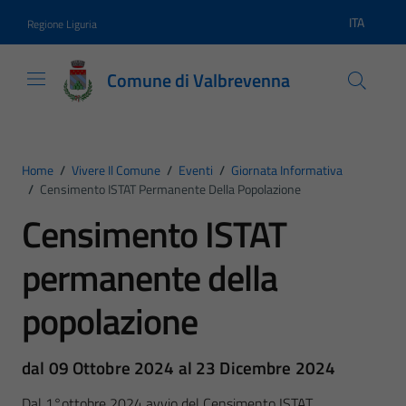
Vai ai contenuti
Vai al footer
ITA
Regione Liguria
Lingua atti
Comune di Valbrevenna
Home
/
Vivere Il Comune
/
Eventi
/
Giornata Informativa
/
Censimento ISTAT Permanente Della Popolazione
Censimento ISTAT
permanente della
popolazione
dal 09 Ottobre 2024 al 23 Dicembre 2024
Dal 1°ottobre 2024 avvio del Censimento ISTAT