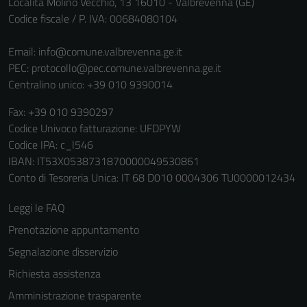
Località Molino Vecchio, 13 16010 - Valbrevenna (GE)
behavior as
Codice fiscale / P. IVA: 00684080104
you visit our
site, you
Email:
info@comune.valbrevenna.ge.it
increase the
PEC:
protocollo@pec.comune.valbrevenna.ge.it
chance of
Centralino unico: +39 010 9390014
seeing
Fax: +39 010 9390297
personalized
Codice Univoco fatturazione: UFDPYW
content and
Codice IPA: c_l546
offers.
IBAN: IT53X0538731870000049530861
Conto di Tesoreria Unica: IT 68 D010 0004306 TU0000012434
Leggi le FAQ
Prenotazione appuntamento
Segnalazione disservizio
Richiesta assistenza
Amministrazione trasparente