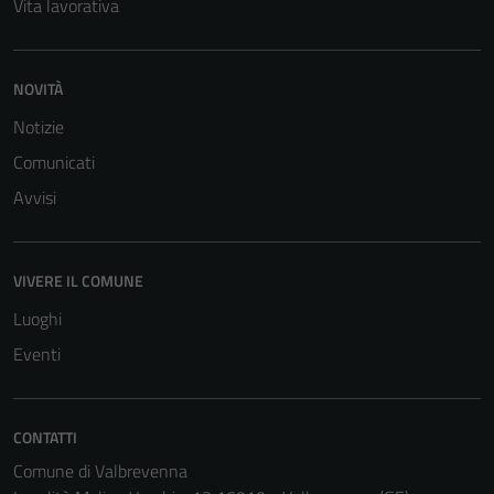
Vita lavorativa
possible
during your
visit. If you
NOVITÀ
refuse
these
Notizie
cookies,
Comunicati
some
Avvisi
functionality
will
disappear
from the
VIVERE IL COMUNE
website.
Luoghi
Eventi
Marketing
By sharing
CONTATTI
your
interests
Comune di Valbrevenna
and