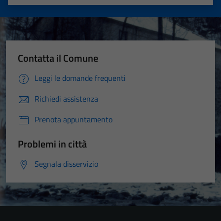
Valuta 1 stelle su 5
Valuta 2 stelle su 5
Valuta 3 stelle su 5
Valuta 4 stelle su 5
Valuta 5 stelle su 5
Contatta il Comune
Leggi le domande frequenti
Richiedi assistenza
Tecnici
Prenota appuntamento
Questi cookie
sono necessari
Problemi in città
per il
funzionamento
Segnala disservizio
del sito e non
possono
essere
disabilitati.
Questi cookie