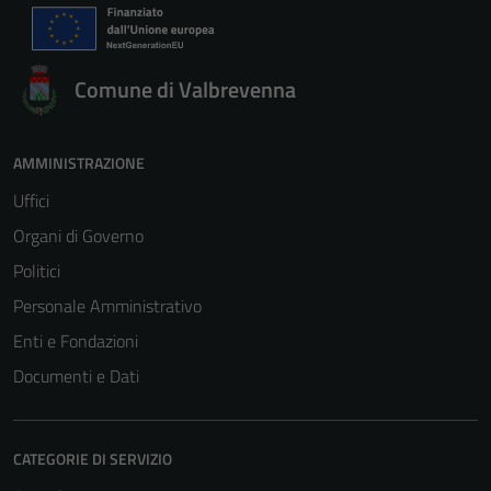
non raccolgono
informazioni
personali.
Comune di Valbrevenna
Terze parti
AMMINISTRAZIONE
Questi cookie
Uffici
sono
impostati da
Organi di Governo
una serie di
Politici
servizi esterni
Personale Amministrativo
(si veda la
Cookie policy
Enti e Fondazioni
estesa per i
Documenti e Dati
dettagli) e
possono
essere
CATEGORIE DI SERVIZIO
utilizzati