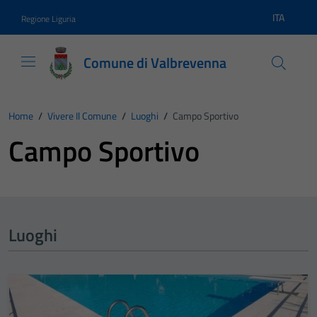
Vai ai contenuti
Vai al footer
ITA
Regione Liguria
Lingua atti
Comune di Valbrevenna
Home
/
Vivere Il Comune
/
Luoghi
/
Campo Sportivo
Campo Sportivo
Luoghi