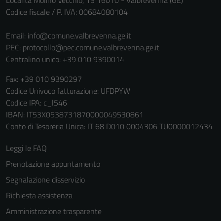
Località Molino Vecchio, 13 16010 - Valbrevenna (GE)
Codice fiscale / P. IVA: 00684080104
Email:
info@comune.valbrevenna.ge.it
PEC:
protocollo@pec.comune.valbrevenna.ge.it
Centralino unico: +39 010 9390014
Fax: +39 010 9390297
Codice Univoco fatturazione: UFDPYW
Codice IPA: c_l546
IBAN: IT53X0538731870000049530861
Conto di Tesoreria Unica: IT 68 D010 0004306 TU0000012434
Leggi le FAQ
Prenotazione appuntamento
Segnalazione disservizio
Richiesta assistenza
Amministrazione trasparente