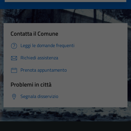
Valuta 1 stelle su 5
Valuta 2 stelle su 5
Valuta 3 stelle su 5
Valuta 4 stelle su 5
Valuta 5 stelle su 5
Contatta il Comune
Leggi le domande frequenti
Richiedi assistenza
Prenota appuntamento
Problemi in città
Segnala disservizio