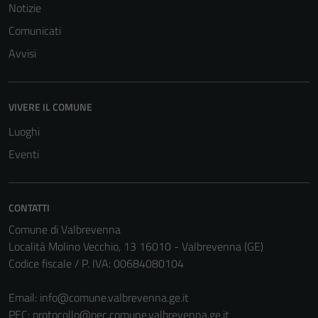
Notizie
Comunicati
Avvisi
VIVERE IL COMUNE
Luoghi
Eventi
CONTATTI
Comune di Valbrevenna
Località Molino Vecchio, 13 16010 - Valbrevenna (GE)
Codice fiscale / P. IVA: 00684080104
Tecnici
Email:
info@comune.valbrevenna.ge.it
Questi cookie
PEC:
protocollo@pec.comune.valbrevenna.ge.it
sono necessari