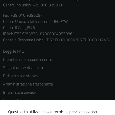
Centralino unico: +39 010 9390014
per il
funzionamento
Fax: +39 010 9390297
del sito e non
Codice Univoco fatturazione: UFDPYW
possono
Codice IPA: c_l546
essere
IBAN: IT53X0538731870000049530861
disabilitati.
Conto di Tesoreria Unica: IT 68 D010 0004306 TU0000012434
Questi cookie
non raccolgono
Leggi le FAQ
informazioni
Prenotazione appuntamento
personali.
Segnalazione disservizio
Richiesta assistenza
Terze parti
Amministrazione trasparente
Questi cookie
Informativa privacy
sono
impostati da
Cookie Policy
una serie di
Note legali
servizi esterni
Questo sito utilizza cookie tecnici e, previo consenso,