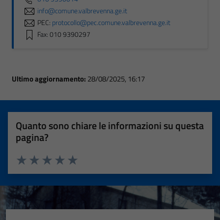
info@comune.valbrevenna.ge.it
PEC:
protocollo@pec.comune.valbrevenna.ge.it
Fax: 010 9390297
Ultimo aggiornamento:
28/08/2025, 16:17
Quanto sono chiare le informazioni su questa
pagina?
Valuta 1 stelle su 5
Valuta 2 stelle su 5
Valuta 3 stelle su 5
Valuta 4 stelle su 5
Valuta 5 stelle su 5