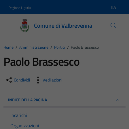
Vai ai contenuti
Vai al footer
ITA
Regione Liguria
Lingua atti
Comune di Valbrevenna
Home
/
Amministrazione
/
Politici
/
Paolo Brassesco
Paolo Brassesco
Condividi
Vedi azioni
INDICE DELLA PAGINA
Incarichi
Organizzazioni