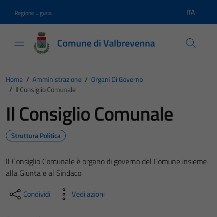
Vai ai contenuti
Vai al footer
ITA
Regione Liguria
Lingua atti
Comune di Valbrevenna
Home
/
Amministrazione
/
Organi Di Governo
/
Il Consiglio Comunale
Il Consiglio Comunale
Struttura Politica
Il Consiglio Comunale è organo di governo del Comune insieme
alla Giunta e al Sindaco
Condividi
Vedi azioni