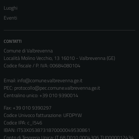
Terze parti
Luoghi
Questi cookie
sono
Eventi
impostati da
una serie di
servizi esterni
CONTATTI
(si veda la
Comune di Valbrevenna
Cookie policy
Località Molino Vecchio, 13 16010 - Valbrevenna (GE)
estesa per i
Codice fiscale / P. IVA: 00684080104
dettagli) e
possono
Email:
info@comune.valbrevenna.ge.it
essere
PEC:
protocollo@pec.comune.valbrevenna.ge.it
utilizzati
Centralino unico: +39 010 9390014
anche per la
profilazione.
Fax: +39 010 9390297
La
Codice Univoco fatturazione: UFDPYW
disabilitazione
Codice IPA: c_l546
di questi
IBAN: IT53X0538731870000049530861
cookies può
Conto di Tesoreria Unica: IT 68 D010 0004306 TU0000012434