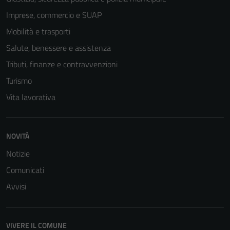
Imprese, commercio e SUAP
Mobilità e trasporti
Salute, benessere e assistenza
Tecnici
Questi cookie
Tributi, finanze e contravvenzioni
sono necessari
Turismo
per il
Vita lavorativa
funzionamento
del sito e non
possono
essere
NOVITÀ
disabilitati.
Notizie
Questi cookie
Comunicati
non raccolgono
informazioni
Avvisi
personali.
VIVERE IL COMUNE