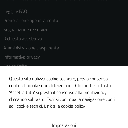
peggiore la
Leggi le FAQ
navigazione e
la fruizione
Prenotazione appuntamento
delle
Segnalazione disservizio
funzionalità
Richiesta assistenza
del sito.
Amministrazione trasparente
Informativa privacy
Experience
Cookie Policy
In order for
our website
Note legali
Questo sito utilizza cookie tecnici e, previo consenso,
to perform
Dichiarazione di accessibilità
cookie di profilazione di terze parti. Cliccando sul tasto
as well as
'Accetta tutti' si presta il consenso alla profilazione,
Whistleblowing
possible
cliccando sul tasto 'Esci' si continua la navigazione con i
during your
Piano di miglioramento del sito
soli cookie tecnici.
Link alla cookie policy
visit. If you
refuse
these
Area Privata
Impostazioni