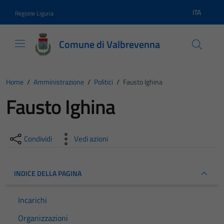
Vai ai contenuti
Vai al footer
ITA
Regione Liguria
Lingua atti
Comune di Valbrevenna
Home
/
Amministrazione
/
Politici
/
Fausto Ighina
Fausto Ighina
Condividi
Vedi azioni
INDICE DELLA PAGINA
Incarichi
Organizzazioni