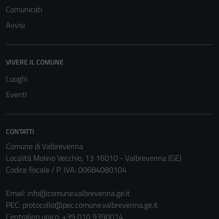
Comunicati
Avvisi
VIVERE IL COMUNE
Luoghi
Eventi
CONTATTI
Comune di Valbrevenna
Località Molino Vecchio, 13 16010 - Valbrevenna (GE)
Codice fiscale / P. IVA: 00684080104
Tecnici
Email:
info@comune.valbrevenna.ge.it
Questi cookie
PEC:
protocollo@pec.comune.valbrevenna.ge.it
sono necessari
Centralino unico: +39 010 9390014