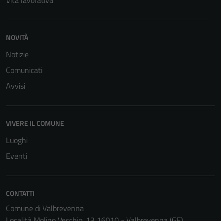
Vita lavorativa
NOVITÀ
Notizie
Comunicati
Avvisi
Tecnici
Questi cookie
VIVERE IL COMUNE
sono necessari
Luoghi
per il
Eventi
funzionamento
del sito e non
possono
CONTATTI
essere
disabilitati.
Comune di Valbrevenna
Questi cookie
Località Molino Vecchio, 13 16010 - Valbrevenna (GE)