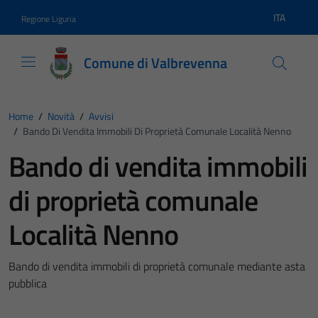
Vai ai contenuti
Vai al footer
ITA
Regione Liguria
Lingua atti
Comune di Valbrevenna
Home
/
Novità
/
Avvisi
/
Bando Di Vendita Immobili Di Proprietà Comunale Località Nenno
Bando di vendita immobili
di proprietà comunale
Località Nenno
Bando di vendita immobili di proprietà comunale mediante asta
pubblica