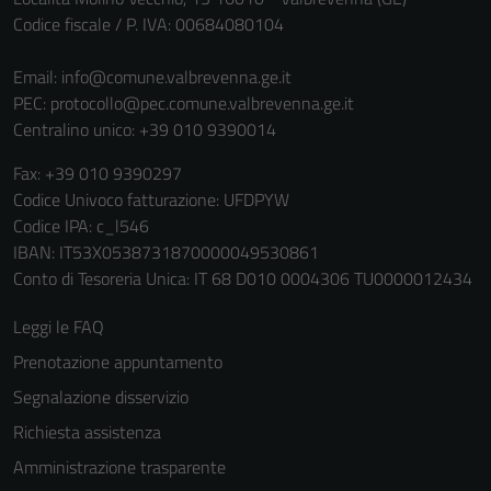
non raccolgono
Codice fiscale / P. IVA: 00684080104
informazioni
personali.
Email:
info@comune.valbrevenna.ge.it
PEC:
protocollo@pec.comune.valbrevenna.ge.it
Centralino unico: +39 010 9390014
Terze parti
Fax: +39 010 9390297
Questi cookie
Codice Univoco fatturazione: UFDPYW
sono
Codice IPA: c_l546
impostati da
IBAN: IT53X0538731870000049530861
una serie di
Conto di Tesoreria Unica: IT 68 D010 0004306 TU0000012434
servizi esterni
(si veda la
Leggi le FAQ
Cookie policy
Prenotazione appuntamento
estesa per i
dettagli) e
Segnalazione disservizio
possono
Richiesta assistenza
essere
Amministrazione trasparente
utilizzati