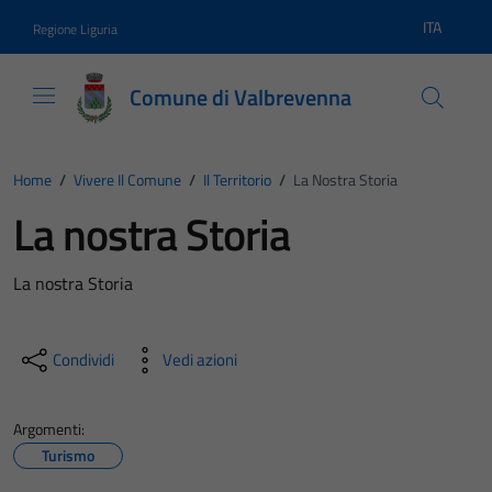
Vai ai contenuti
Vai al footer
ITA
Regione Liguria
Lingua atti
Comune di Valbrevenna
Home
/
Vivere Il Comune
/
Il Territorio
/
La Nostra Storia
La nostra Storia
La nostra Storia
Condividi
Vedi azioni
Argomenti:
Turismo