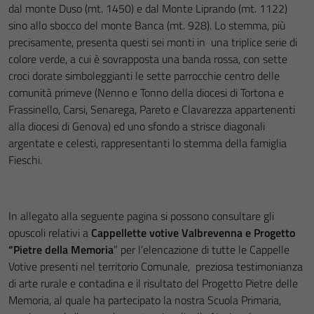
dal monte Duso (mt. 1450) e dal Monte Liprando (mt. 1122)
sino allo sbocco del monte Banca (mt. 928). Lo stemma, più
precisamente, presenta questi sei monti in una triplice serie di
colore verde, a cui è sovrapposta una banda rossa, con sette
croci dorate simboleggianti le sette parrocchie centro delle
comunità primeve (Nenno e Tonno della diocesi di Tortona e
Frassinello, Carsi, Senarega, Pareto e Clavarezza appartenenti
alla diocesi di Genova) ed uno sfondo a strisce diagonali
argentate e celesti, rappresentanti lo stemma della famiglia
Fieschi.
In allegato alla seguente pagina si possono consultare gli
opuscoli relativi a
Cappellette votive Valbrevenna e Progetto
“Pietre della
Memoria
” per l’elencazione di tutte le Cappelle
Votive presenti nel territorio Comunale, preziosa testimonianza
di arte rurale e contadina e il risultato del Progetto Pietre delle
Memoria, al quale ha partecipato la nostra Scuola Primaria,