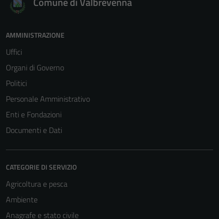
Comune di Valbrevenna
AMMINISTRAZIONE
Uffici
Organi di Governo
Politici
Tecnici
Personale Amministrativo
Questi cookie
Enti e Fondazioni
sono necessari
per il
Documenti e Dati
funzionamento
del sito e non
possono
CATEGORIE DI SERVIZIO
essere
Agricoltura e pesca
disabilitati.
Questi cookie
Ambiente
non raccolgono
Anagrafe e stato civile