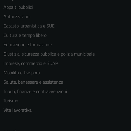
informazioni
Appalti pubblici
personali.
Autorizzazioni
Catasto, urbanistica e SUE
Terze parti
Cultura e tempo libero
Questi cookie
sono
Educazione e formazione
impostati da
Giustizia, sicurezza pubblica e polizia municipale
una serie di
Imprese, commercio e SUAP
servizi esterni
(si veda la
Mobilità e trasporti
Cookie policy
Salute, benessere e assistenza
estesa per i
Tributi, finanze e contravvenzioni
dettagli) e
possono
Turismo
essere
Vita lavorativa
utilizzati
anche per la
profilazione.