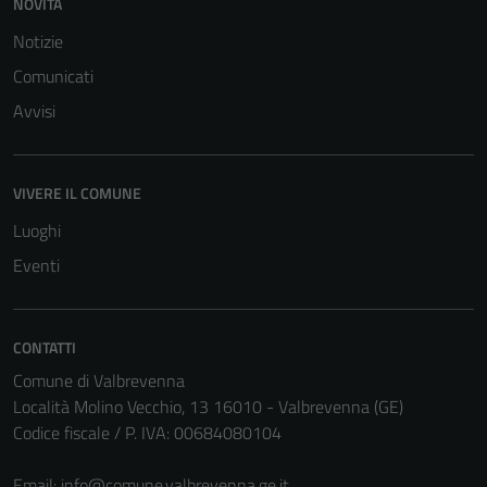
NOVITÀ
La
Notizie
disabilitazione
di questi
Comunicati
cookies può
Avvisi
peggiore la
navigazione e
la fruizione
VIVERE IL COMUNE
delle
funzionalità
Luoghi
del sito.
Eventi
Experience
CONTATTI
In order for
Comune di Valbrevenna
our website
Località Molino Vecchio, 13 16010 - Valbrevenna (GE)
to perform
Codice fiscale / P. IVA: 00684080104
as well as
possible
Email:
info@comune.valbrevenna.ge.it
during your