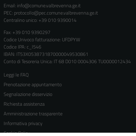
servizi esterni
Email:
info@comune.valbrevenna.ge.it
(si veda la
PEC:
protocollo@pec.comune.valbrevenna.ge.it
Cookie policy
Centralino unico: +39 010 9390014
estesa per i
dettagli) e
Fax: +39 010 9390297
possono
Codice Univoco fatturazione: UFDPYW
essere
Codice IPA: c_l546
utilizzati
IBAN: IT53X0538731870000049530861
anche per la
Conto di Tesoreria Unica: IT 68 D010 0004306 TU0000012434
profilazione.
Leggi le FAQ
La
disabilitazione
Prenotazione appuntamento
di questi
Segnalazione disservizio
cookies può
Richiesta assistenza
peggiore la
navigazione e
Amministrazione trasparente
la fruizione
Informativa privacy
delle
Cookie Policy
funzionalità