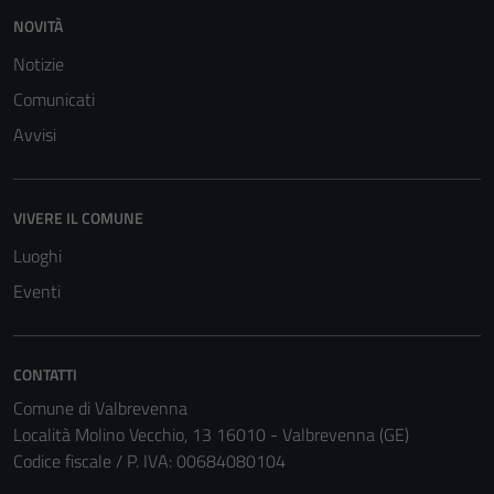
sono necessari
NOVITÀ
per il
Notizie
funzionamento
Comunicati
del sito e non
possono
Avvisi
essere
disabilitati.
Questi cookie
VIVERE IL COMUNE
non raccolgono
Luoghi
informazioni
personali.
Eventi
Terze parti
CONTATTI
Questi cookie
Comune di Valbrevenna
sono
Località Molino Vecchio, 13 16010 - Valbrevenna (GE)
impostati da
Codice fiscale / P. IVA: 00684080104
una serie di