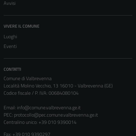
Avvisi
VIVERE IL COMUNE
Luoghi
Eventi
CONTATTI
Comune di Valbrevenna
Località Molino Vecchio, 13 16010 - Valbrevenna (GE)
Codice fiscale / P. IVA: 00684080104
Email:
info@comune.valbrevenna.ge.it
Tecnici
PEC:
protocollo@pec.comune.valbrevenna.ge.it
Questi cookie
Centralino unico: +39 010 9390014
sono necessari
per il
Fax: +39 010 9390297