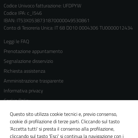
funzionamento
Codice Univoco fatturazione: UFDPYW
del sito e non
Codice IPA: c_l546
possono
IBAN: IT53X0538731870000049530861
essere
Conto di Tesoreria Unica: IT 68 D010 0004306 TU0000012434
disabilitati.
Leggi le FAQ
Questi cookie
non raccolgono
Prenotazione appuntamento
informazioni
Segnalazione disservizio
personali.
Richiesta assistenza
Amministrazione trasparente
Terze parti
Informativa privacy
Questi cookie
Cookie Policy
sono
impostati da
Note legali
Questo sito utilizza cookie tecnici e, previo consenso,
una serie di
Dichiarazione di accessibilità
cookie di profilazione di terze parti. Cliccando sul tasto
servizi esterni
'Accetta tutti' si presta il consenso alla profilazione,
Whistleblowing
(si veda la
cliccando sul tasto 'Esci' si continua la navigazione con i
Cookie policy