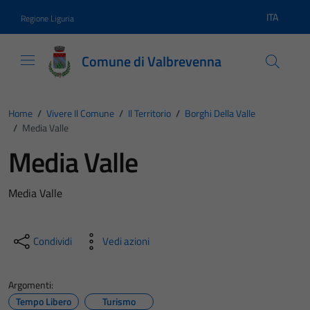
Vai ai contenuti
Vai al footer
ITA
Regione Liguria
Lingua atti
Comune di Valbrevenna
Home
/
Vivere Il Comune
/
Il Territorio
/
Borghi Della Valle
/
Media Valle
Media Valle
Media Valle
Condividi
Vedi azioni
Argomenti:
Tempo Libero
Turismo