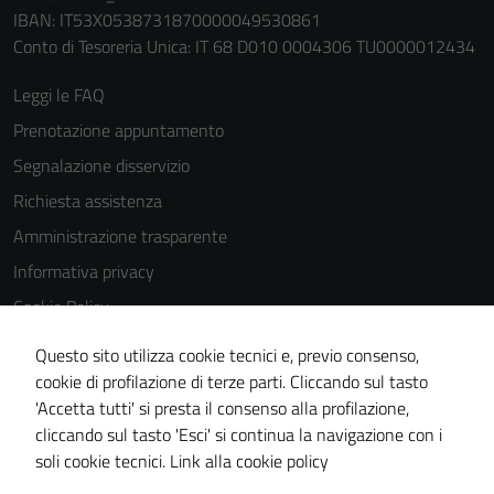
IBAN: IT53X0538731870000049530861
Conto di Tesoreria Unica: IT 68 D010 0004306 TU0000012434
Leggi le FAQ
Prenotazione appuntamento
Segnalazione disservizio
Richiesta assistenza
Amministrazione trasparente
Informativa privacy
Cookie Policy
Note legali
Questo sito utilizza cookie tecnici e, previo consenso,
Tecnici
Dichiarazione di accessibilità
cookie di profilazione di terze parti. Cliccando sul tasto
Questi cookie
'Accetta tutti' si presta il consenso alla profilazione,
Whistleblowing
sono necessari
cliccando sul tasto 'Esci' si continua la navigazione con i
Piano di miglioramento del sito
per il
soli cookie tecnici.
Link alla cookie policy
funzionamento