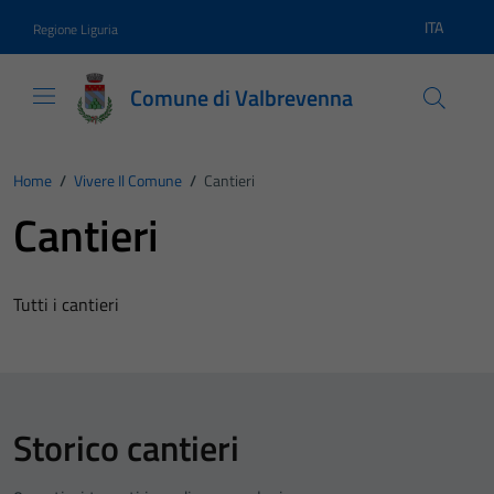
Vai ai contenuti
Vai al footer
ITA
Regione Liguria
Lingua atti
Comune di Valbrevenna
Home
/
Vivere Il Comune
/
Cantieri
Cantieri
Tutti i cantieri
Storico cantieri