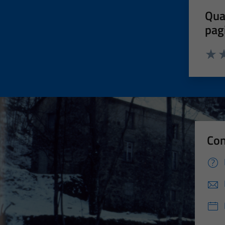
Qua
pag
Valut
Va
Con