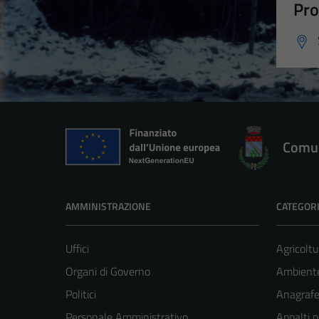
Pro
Comun
AMMINISTRAZIONE
CATEGORI
Uffici
Agricoltu
Organi di Governo
Ambient
Politici
Anagrafe 
Personale Amministrativo
Appalti p