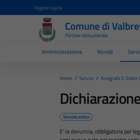
Vai ai contenuti
Vai al footer
Regione Liguria
Comune di Valbr
Portale Istituzionale
Amministrazione
Novità
Servi
Home
/
Servizi
/
Anagrafe E Stato C
Dichiarazione
Servizio attivo
E' la denuncia, obbligatoria per leg
ogni nuovo nato nel registro comun