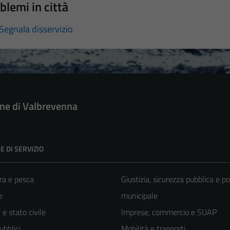
blemi in città
Segnala disservizio
e di Valbrevenna
E DI SERVIZIO
ra e pesca
Giustizia, sicurezza pubblica e po
e
municipale
e stato civile
Imprese, commercio e SUAP
ubblici
Mobilità e trasporti