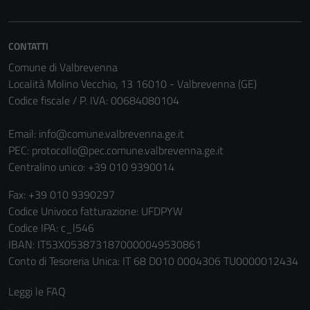
Tecnici
CONTATTI
Questi cookie
Comune di Valbrevenna
sono necessari
Località Molino Vecchio, 13 16010 - Valbrevenna (GE)
per il
Codice fiscale / P. IVA: 00684080104
funzionamento
del sito e non
Email:
info@comune.valbrevenna.ge.it
possono
PEC:
protocollo@pec.comune.valbrevenna.ge.it
essere
Centralino unico: +39 010 9390014
disabilitati.
Questi cookie
Fax: +39 010 9390297
non raccolgono
Codice Univoco fatturazione: UFDPYW
informazioni
Codice IPA: c_l546
personali.
IBAN: IT53X0538731870000049530861
Conto di Tesoreria Unica: IT 68 D010 0004306 TU0000012434
Leggi le FAQ
Terze parti
Questi cookie