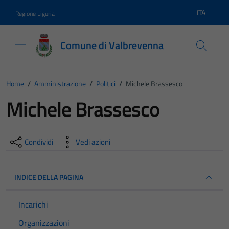
Vai ai contenuti
Vai al footer
ITA
Regione Liguria
Lingua atti
Comune di Valbrevenna
Home
/
Amministrazione
/
Politici
/
Michele Brassesco
Michele Brassesco
Condividi
Vedi azioni
INDICE DELLA PAGINA
Incarichi
Organizzazioni