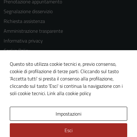
Prenotazione appuntamento
sono
Segnalazione disservizio
impostati da
Richiesta assistenza
una serie di
servizi esterni
Amministrazione trasparente
(si veda la
Informativa privacy
Cookie policy
Cookie Policy
estesa per i
dettagli) e
Note legali
Questo sito utilizza cookie tecnici e, previo consenso,
possono
Dichiarazione di accessibilità
cookie di profilazione di terze parti. Cliccando sul tasto
essere
'Accetta tutti' si presta il consenso alla profilazione,
Whistleblowing
utilizzati
cliccando sul tasto 'Esci' si continua la navigazione con i
anche per la
Piano di miglioramento del sito
soli cookie tecnici.
Link alla cookie policy
profilazione.
La
disabilitazione
Area Privata
Impostazioni
di questi
cookies può
Esci
peggiore la